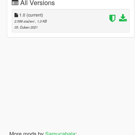
All Versions
1.0
(current)
2.598 stažení
, 1,0 KB
05. Duben 2021
More mods by
Samucabala
: