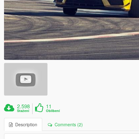
2.598
11
Stažení
Oblíbení
Description
Comments (2)