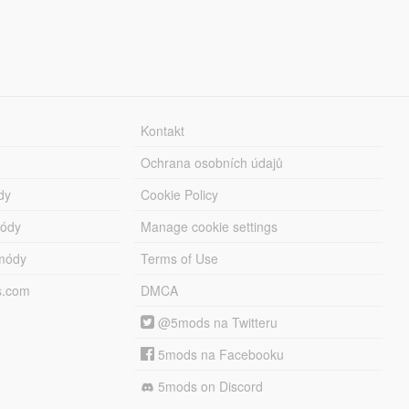
Kontakt
Ochrana osobních údajů
dy
Cookie Policy
módy
Manage cookie settings
módy
Terms of Use
s.com
DMCA
@5mods na Twitteru
5mods na Facebooku
5mods on Discord