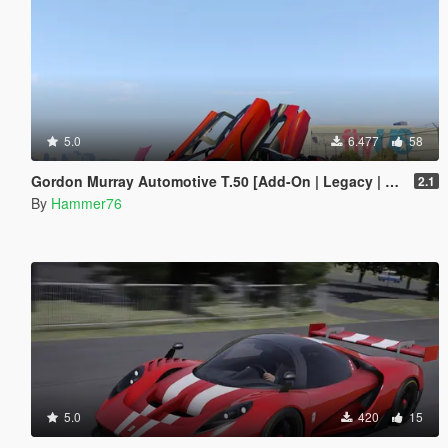
5.0
6.477
58
Gordon Murray Automotive T.50 [Add-On | Legacy | Enhanced]
2.1
By
Hammer76
5.0
420
15