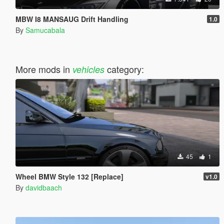
MBW I8 MANSAUG Drift Handling
1.0
By
Samucabala
More mods in
category:
vehicles
45
1
Wheel BMW Style 132 [Replace]
v1.0
By
davidbaach