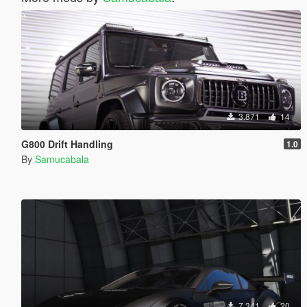
3.871
14
G800 Drift Handling
1.0
By
Samucabala
7.341
20