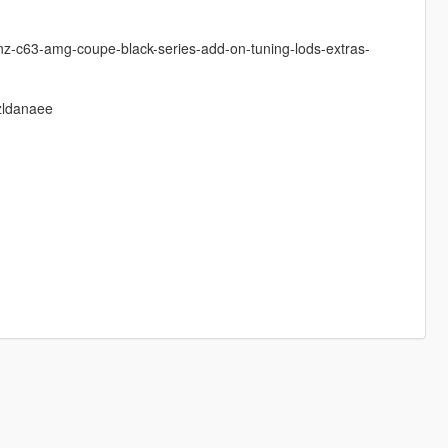
-c63-amg-coupe-black-series-add-on-tuning-lods-extras-
zldanaee