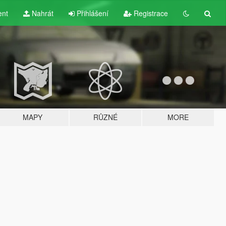
ent
Nahrát
Přihlášení
Registrace
MAPY
RŮZNÉ
MORE