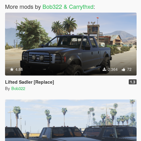
More mods by
Bob322 & Carrythxd
:
4.86
2.364
72
Lifted Sadler [Replace]
1.3
By
Bob322