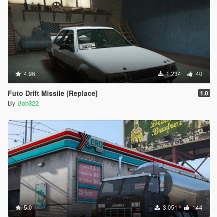
4.96
1.234
40
Futo Drift Missile [Replace]
1.0
By
Bob322
5.0
3.051
144