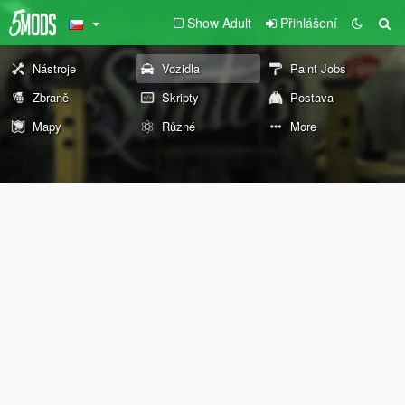
Show Adult
Přihlášení
Nástroje
Vozidla
Paint Jobs
Zbraně
Skripty
Postava
Mapy
Různé
More