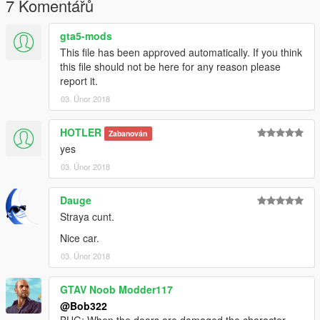
7 Komentářů
gta5-mods
This file has been approved automatically. If you think
this file should not be here for any reason please
report it.
03. Únor 2018
HOTLER
Zabanován
yes
03. Únor 2018
Dauge
Straya cunt.
Nice car.
03. Únor 2018
GTAV Noob Modder117
@Bob322
BUG: When the doors are damaged the character