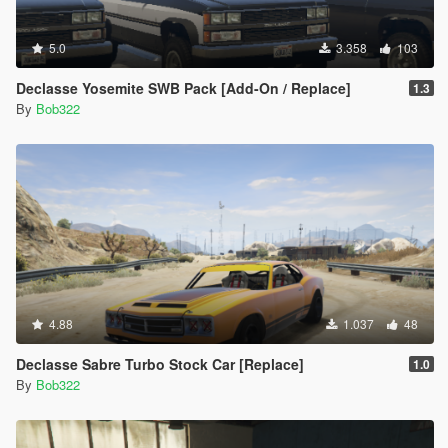
5.0
3.358
103
Declasse Yosemite SWB Pack [Add-On / Replace]
1.3
By
Bob322
4.88
1.037
48
Declasse Sabre Turbo Stock Car [Replace]
1.0
By
Bob322