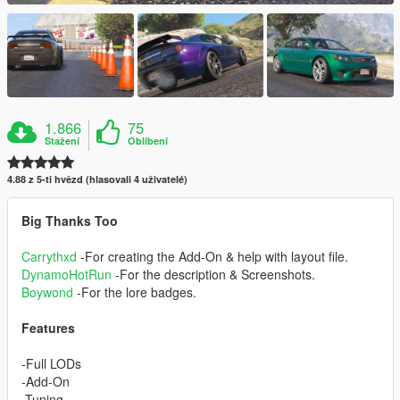
1.866
75
Stažení
Oblíbení
4.88 z 5-ti hvězd (hlasovali 4 uživatelé)
Big Thanks Too
Carrythxd
-For creating the Add-On & help with layout file.
DynamoHotRun
-For the description & Screenshots.
Boywond
-For the lore badges.
Features
-Full LODs
-Add-On
-Tuning