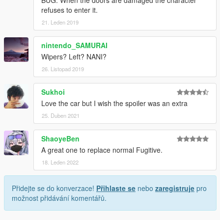
refuses to enter it.
21. Leden 2019
nintendo_SAMURAI
Wipers? Left? NANI?
26. Listopad 2019
Sukhoi
Love the car but I wish the spoiler was an extra
25. Duben 2021
ShaoyeBen
A great one to replace normal Fugitive.
18. Leden 2022
Přidejte se do konverzace!
Přihlaste se
nebo
zaregistruje
pro
možnost přidávání komentářů.