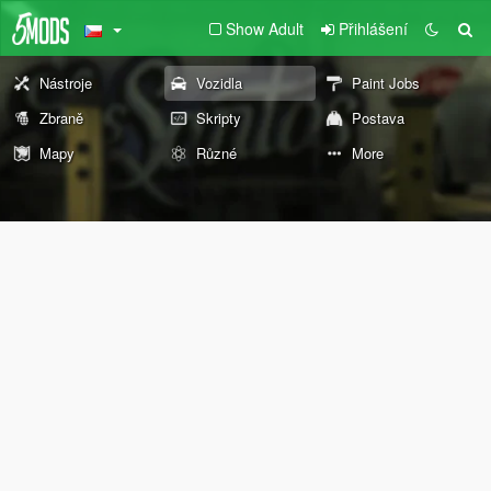
Show Adult
Přihlášení
Nástroje
Vozidla
Paint Jobs
Zbraně
Skripty
Postava
Mapy
Různé
More