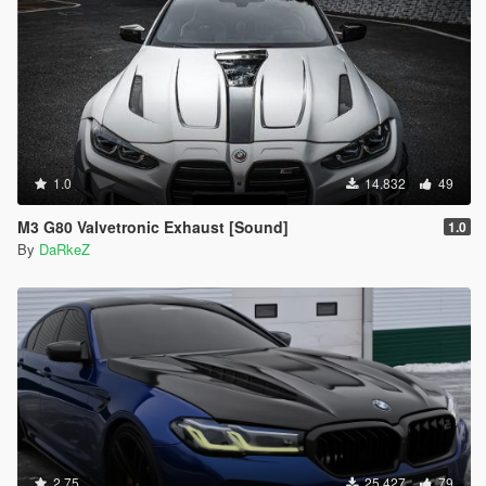
1.0
14.832
49
M3 G80 Valvetronic Exhaust [Sound]
1.0
By
DaRkeZ
2.75
25.427
79