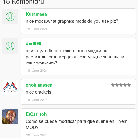
15 Komentářů
Kuramaaa
nice mods,what graphics mods do you use plz?
18. Únor 2024
derl999
привет,у тебя нет такого что с модом на
растительность мерцают текстуры,не знаешь ли
как пофиксить?
18. Únor 2024
enoklaassen
nice crackels
19. Únor 2024
ErCarlitoh
Como se puede modificar para que suene en Fivem
MOD?
20. Únor 2024