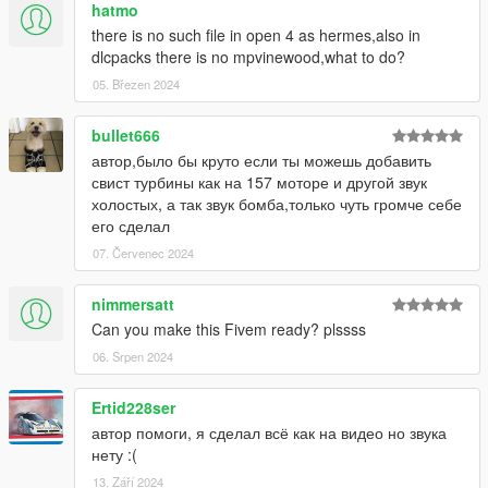
hatmo
there is no such file in open 4 as hermes,also in
dlcpacks there is no mpvinewood,what to do?
05. Březen 2024
bullet666
автор,было бы круто если ты можешь добавить
свист турбины как на 157 моторе и другой звук
холостых, а так звук бомба,только чуть громче себе
его сделал
07. Červenec 2024
nimmersatt
Can you make this Fivem ready? plssss
06. Srpen 2024
Ertid228ser
автор помоги, я сделал всё как на видео но звука
нету :(
13. Září 2024