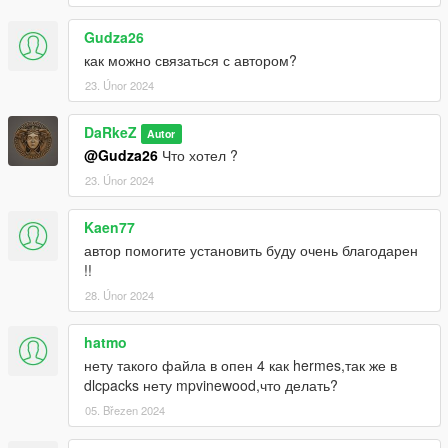
Gudza26
как можно связаться с автором?
23. Únor 2024
DaRkeZ
Autor
@Gudza26
Что хотел ?
23. Únor 2024
Kaen77
автор помогите установить буду очень благодарен
!!
28. Únor 2024
hatmo
нету такого файла в опен 4 как hermes,так же в
dlcpacks нету mpvinewood,что делать?
05. Březen 2024