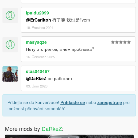
ipaidu2099
@ErCarlitoh
有了嘛 我也是fivem
19. Prosinec 2024
masyaqze
Нету отстрелов, в чем проблема?
16. Červenec 2025
stas040467
@DaRkeZ
не работает
03. Únor 2026
Přidejte se do konverzace!
Přihlaste se
nebo
zaregistruje
pro
možnost přidávání komentářů.
More mods by
DaRkeZ
: