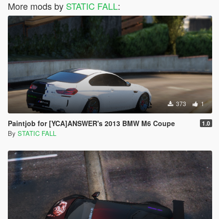
More mods by
STATIC FALL
:
373
1
Paintjob for [YCA]ANSWER's 2013 BMW M6 Coupe
1.0
By
STATIC FALL