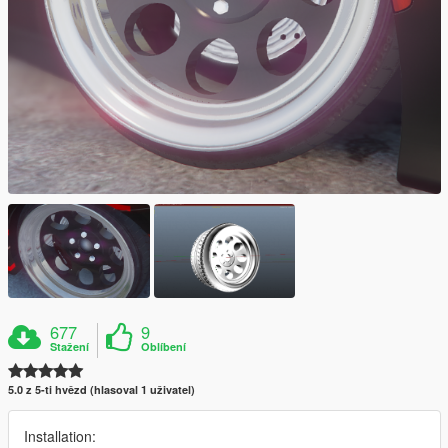
677
9
Stažení
Oblíbení
5.0 z 5-ti hvězd (hlasoval 1 uživatel)
Installation: