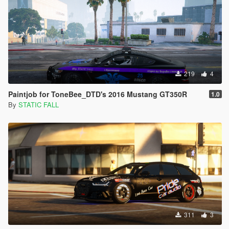
219
4
Paintjob for ToneBee_DTD's 2016 Mustang GT350R
1.0
By
STATIC FALL
311
3