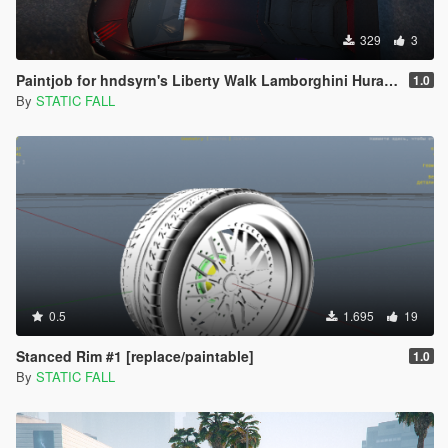
329
3
Paintjob for hndsyrn's Liberty Walk Lamborghini Huracan LP610-4
1.0
By
STATIC FALL
0.5
1.695
19
Stanced Rim #1 [replace/paintable]
1.0
By
STATIC FALL