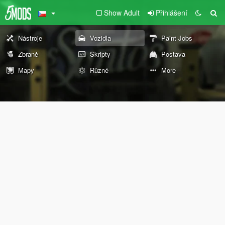
Show Adult
Přihlášení
Nástroje
Vozidla
Paint Jobs
Zbraně
Skripty
Postava
Mapy
Různé
More