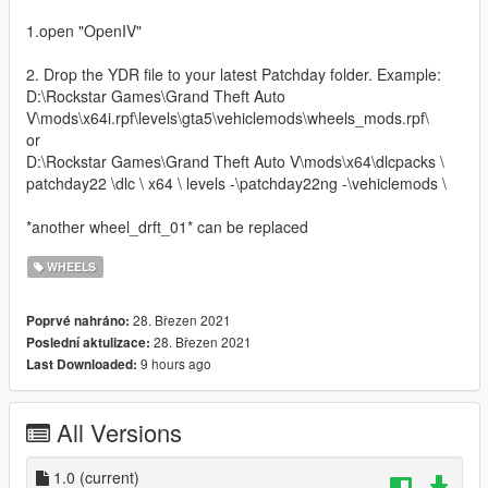
1.open "OpenIV"
2. Drop the YDR file to your latest Patchday folder. Example:
D:\Rockstar Games\Grand Theft Auto
V\mods\x64i.rpf\levels\gta5\vehiclemods\wheels_mods.rpf\
or
D:\Rockstar Games\Grand Theft Auto V\mods\x64\dlcpacks \
patchday22 \dlc \ x64 \ levels -\patchday22ng -\vehiclemods \
*another wheel_drft_01* can be replaced
WHEELS
28. Březen 2021
Poprvé nahráno:
28. Březen 2021
Poslední aktulizace:
9 hours ago
Last Downloaded:
All Versions
1.0
(current)