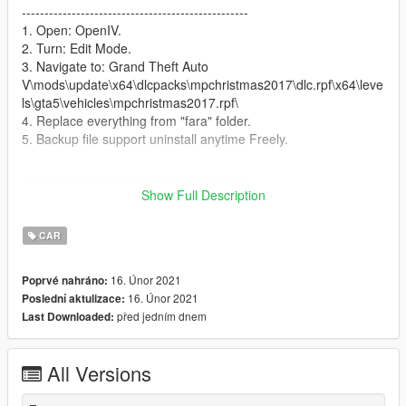
--------------------------------------------------
1. Open: OpenIV.
2. Turn: Edit Mode.
3. Navigate to: Grand Theft Auto
V\mods\update\x64\dlcpacks\mpchristmas2017\dlc.rpf\x64\leve
ls\gta5\vehicles\mpchristmas2017.rpf\
4. Replace everything from "fara" folder.
5. Backup file support uninstall anytime Freely.
--------------------------------------------------
How to Spawn:
Show Full Description
--------------------------------------------------
//Require Simple Trainer//
CAR
Vehicle Spawining > Sports Classic > Imponte Deluxo
16. Únor 2021
Poprvé nahráno:
--------------------------------------------------
16. Únor 2021
Poslední aktulizace:
How to Fly:
před jedním dnem
Last Downloaded:
--------------------------------------------------
Press ' X ' to fly mod
"use Direction key numberpad 4,5,6,8 when fly mod"
All Versions
press again drive mod