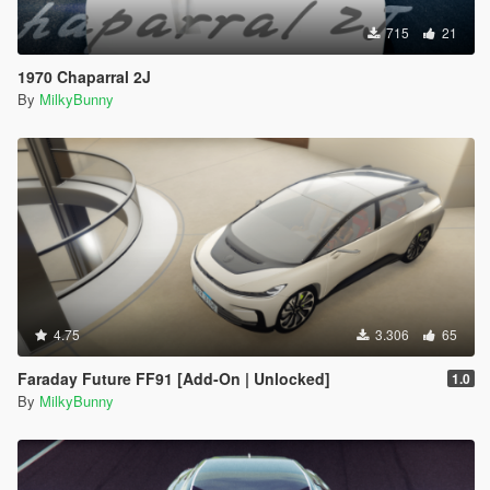
715
21
1970 Chaparral 2J
By
MilkyBunny
4.75
3.306
65
Faraday Future FF91 [Add-On | Unlocked]
1.0
By
MilkyBunny