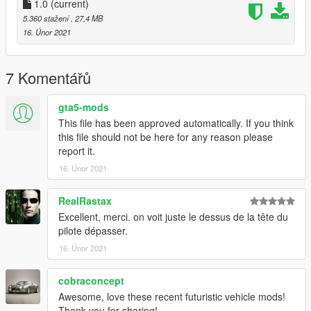
--------------------------------------------------
1.0
(current)
Credit:
5.360 stažení
, 27,4 MB
--------------------------------------------------
16. Únor 2021
3D Concept by Doyoon Kim
Convert by Milkybunny
7 Komentářů
gta5-mods
This file has been approved automatically. If you think
this file should not be here for any reason please
report it.
16. Únor 2021
RealRastax
Excellent, merci. on voit juste le dessus de la tête du
pilote dépasser.
16. Únor 2021
cobraconcept
Awesome, love these recent futuristic vehicle mods!
Thank you for sharing!