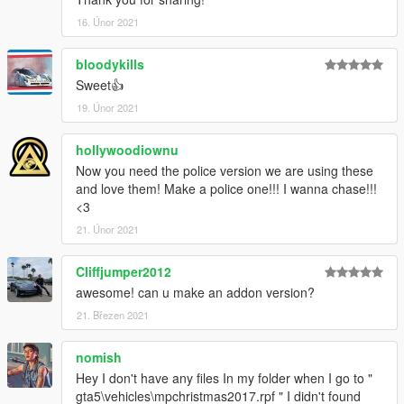
16. Únor 2021
bloodykills
Sweet👍
19. Únor 2021
hollywoodiownu
Now you need the police version we are using these
and love them! Make a police one!!! I wanna chase!!!
<3
21. Únor 2021
Cliffjumper2012
awesome! can u make an addon version?
21. Březen 2021
nomish
Hey I don't have any files In my folder when I go to "
gta5\vehicles\mpchristmas2017.rpf " I didn't found