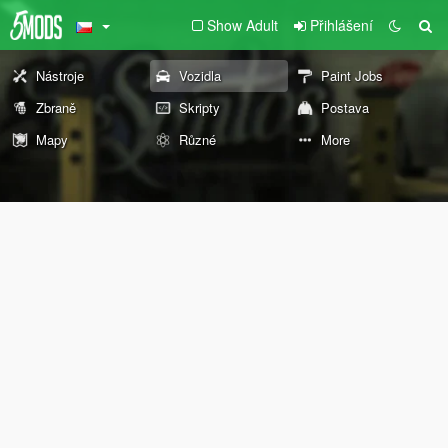
Show Adult
Přihlášení
Nástroje
Vozidla
Paint Jobs
Zbraně
Skripty
Postava
Mapy
Různé
More