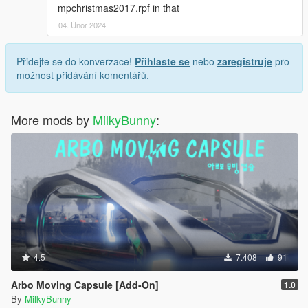
mpchristmas2017.rpf in that
04. Únor 2024
Přidejte se do konverzace!
Přihlaste se
nebo
zaregistruje
pro
možnost přidávání komentářů.
More mods by
MilkyBunny
:
4.5
7.408
91
Arbo Moving Capsule [Add-On]
1.0
By
MilkyBunny