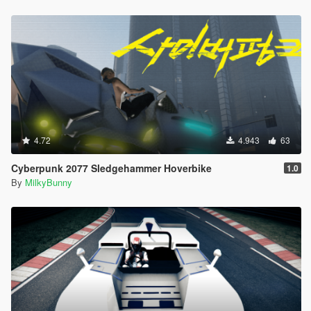
4.72
4.943
63
Cyberpunk 2077 Sledgehammer Hoverbike
1.0
By
MilkyBunny