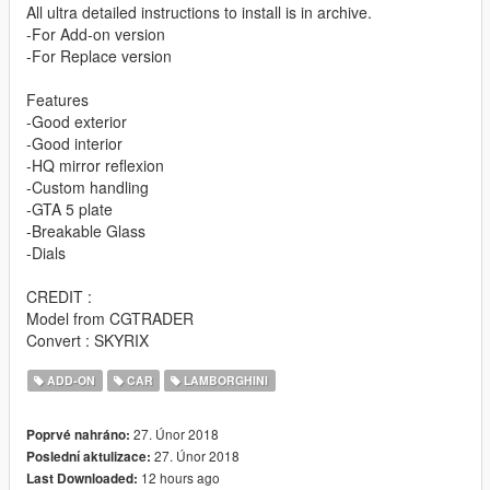
All ultra detailed instructions to install is in archive.
-For Add-on version
-For Replace version
Features
-Good exterior
-Good interior
-HQ mirror reflexion
-Custom handling
-GTA 5 plate
-Breakable Glass
-Dials
CREDIT :
Model from CGTRADER
Convert : SKYRIX
ADD-ON
CAR
LAMBORGHINI
27. Únor 2018
Poprvé nahráno:
27. Únor 2018
Poslední aktulizace:
12 hours ago
Last Downloaded: