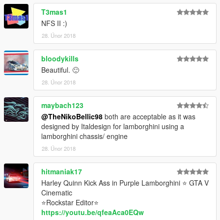
T3mas1
NFS II :)
28. Únor 2018
bloodykills
Beautiful. 🙂
28. Únor 2018
maybach123
@TheNikoBellic98
both are acceptable as it was
designed by Italdesign for lamborghini using a
lamborghini chassis/ engine
28. Únor 2018
hitmaniak17
Harley Quinn Kick Ass in Purple Lamborghini ⭐ GTA V
Cinematic
⭐Rockstar Editor⭐
https://youtu.be/qfeaAca0EQw