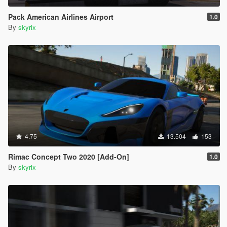
Pack American Airlines Airport
1.0
By
skyrix
4.75
13.504
153
Rimac Concept Two 2020 [Add-On]
1.0
By
skyrix