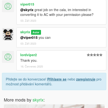
viper015
@skyrix
great job on the cala, im interested in
converting it to AC with your permission please?
03. Září 2023
skyrix
Autor
@viper015
you can
03. Září 2023
lordviper2
Thank you.
16. Červenec 2025
Přidejte se do konverzace!
Přihlaste se
nebo
zaregistruje
pro
možnost přidávání komentářů.
More mods by
skyrix
: