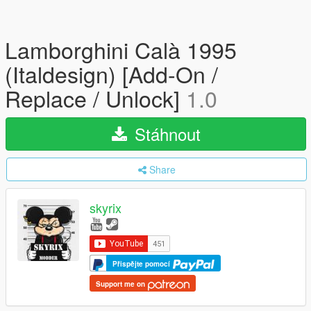
Lamborghini Calà 1995
(Italdesign) [Add-On /
Replace / Unlock]
1.0
Stáhnout
Share
skyrix
Přispějte pomocí
Support me on