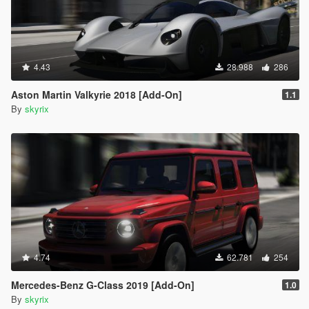
4.43
28.988
286
Aston Martin Valkyrie 2018 [Add-On]
1.1
By
skyrix
4.74
62.781
254
Mercedes-Benz G-Class 2019 [Add-On]
1.0
By
skyrix