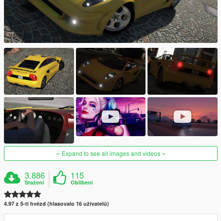
Expand to see all images and videos
3.886
115
Stažení
Oblíbení
4.97 z 5-ti hvězd (hlasovalo 16 uživatelů)