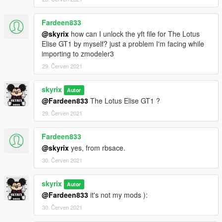
Fardeen833
@skyrix
how can I unlock the yft file for The Lotus
Elise GT1 by myself? just a problem I'm facing while
importing to zmodeler3
29. Červen 2021
skyrix
Autor
@Fardeen833
The Lotus Elise GT1 ?
29. Červen 2021
Fardeen833
@skyrix
yes, from rbsace.
30. Červen 2021
skyrix
Autor
@Fardeen833
it's not my mods ):
30. Červen 2021