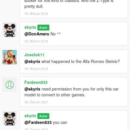
sucker for this kind of classics. And the Z-Type is
pretty dull.
04. Březen 2018
skyrix
Autor
@DonAmaru
No ^^
09. Březen 2018
Joselok11
@skyrix
what happened to the Alfa Romeo Stelvio?
09. Březen 2018
Fardeen833
@skyrix
need permission from you for only this car
model to convert to other games.
28. Červen 2021
skyrix
Autor
@Fardeen833
you can
28. Červen 2021