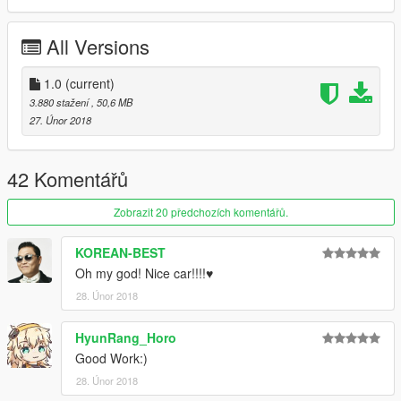
All Versions
1.0
(current)
3.880 stažení
, 50,6 MB
27. Únor 2018
42 Komentářů
Zobrazit 20 předchozích komentářů.
KOREAN-BEST
Oh my god! Nice car!!!!♥
28. Únor 2018
HyunRang_Horo
Good Work:)
28. Únor 2018