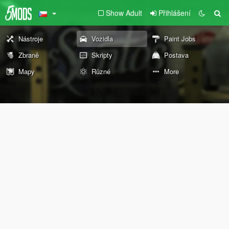
Show Adult
Přihlášení
Nástroje
Vozidla
Paint Jobs
Zbraně
Skripty
Postava
Mapy
Různé
More