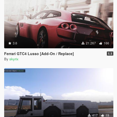
3.6
21.267
166
Ferrari GTC4 Lusso [Add-On / Replace]
1.1
By
skyrix
417
19