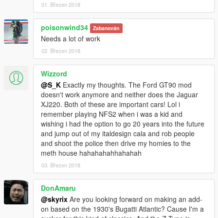
01. Březen 2018
poisonwind34
Zabanován
Needs a lot of work
02. Březen 2018
Wizzord
@S_K
Exactly my thoughts. The Ford GT90 mod
doesn't work anymore and neither does the Jaguar
XJ220. Both of these are important cars! Lol i
remember playing NFS2 when i was a kid and
wishing i had the option to go 20 years into the future
and jump out of my italdesign cala and rob people
and shoot the police then drive my homies to the
meth house hahahahahhahahah
03. Březen 2018
DonAmaru
@skyrix
Are you looking forward on making an add-
on based on the 1930's Bugatti Atlantic? Cause I'm a