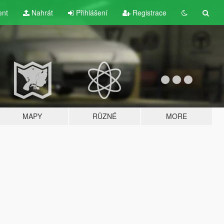
ent
Nahrát
Přihlášení
Registrace
MAPY
RŮZNÉ
MORE