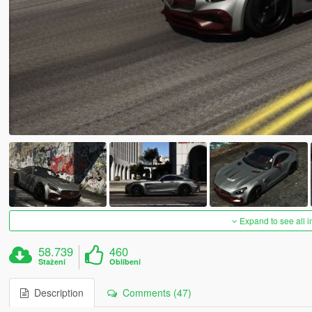
Expand to see all 
58.739
460
Stažení
Oblíbení
Description
Comments (47)