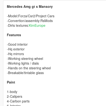
Mercedes Amg gt s Mansory
-Model:Forza/Csr2/Project Cars
-Convertion/assembly:RsMods
-Dirts textures:
KimEurope
Features
-Good interior
-Hq exterior
-Hq mirrors
-Working steering wheel
-Working lights / dials
-Hands on the steering wheel
-Breakable/tintable glass
Paint
1-body
2-Calipers
4-Carbon parts
6-Interior