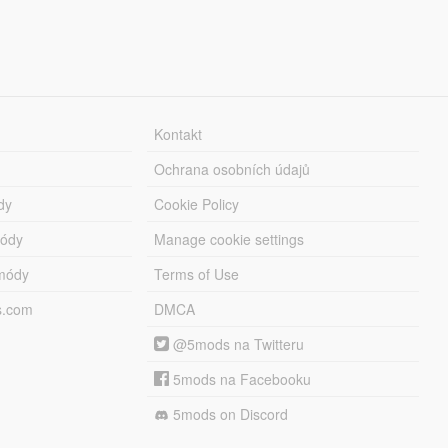
Kontakt
Ochrana osobních údajů
dy
Cookie Policy
módy
Manage cookie settings
módy
Terms of Use
s.com
DMCA
@5mods na Twitteru
5mods na Facebooku
5mods on Discord