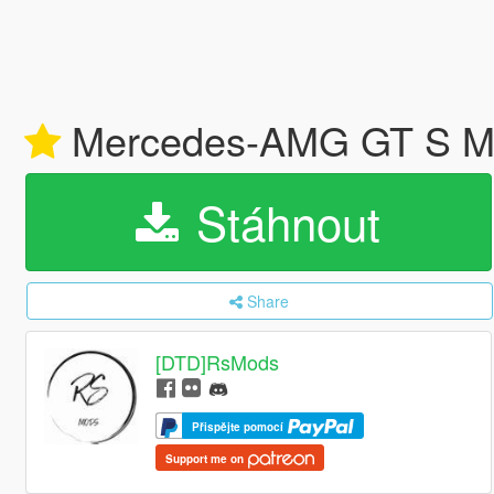
Mercedes-AMG GT S Ma
Stáhnout
Share
[DTD]RsMods
Přispějte pomocí
Support me on