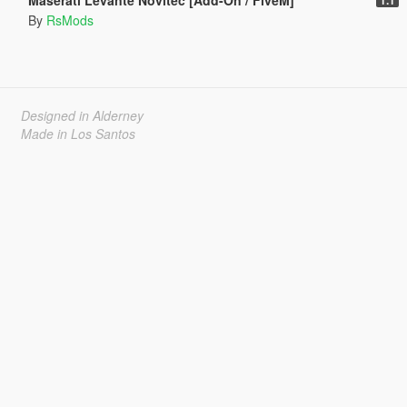
By
RsMods
Designed in Alderney
Made in Los Santos