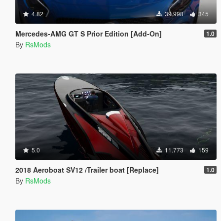
4.82
39.998
345
Mercedes-AMG GT S Prior Edition [Add-On]
1.0
By
RsMods
5.0
11.773
159
2018 Aeroboat SV12 /Trailer boat [Replace]
1.0
By
RsMods