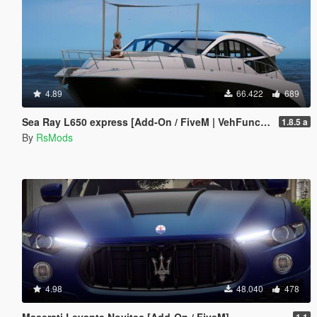
4.89
66.422
689
Sea Ray L650 express [Add-On / FiveM | VehFuncsV]
1.8.5 a
By
RsMods
4.98
48.040
478
Maserati Levante Novitec [Add-On / FiveM]
1.1