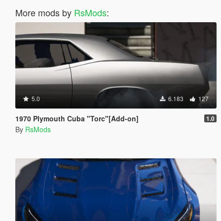
More mods by
RsMods
:
5.0
6.183
127
1970 Plymouth Cuba "Torc"[Add-on]
1.0
By
RsMods