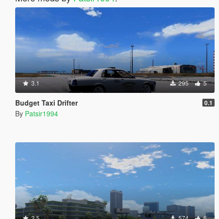
3.1
295
5
Budget Taxi Drifter
0.1
By
Patsir1994
2.5
574
6