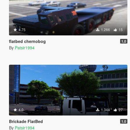
4.75
1.266
15
flatbed chernobog
1,0
By
Patsir1994
4.0
1.344
27
Brickade FlatBed
1.0
By
Patsir1994