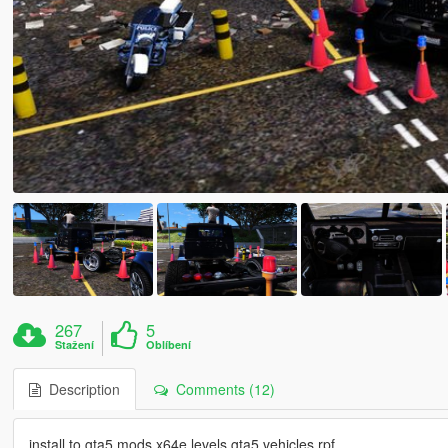
267
5
Stažení
Oblíbení
Description
Comments (12)
install to gta5 mods x64e levels gta5 vehicles.rpf