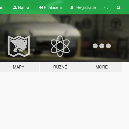
ent
Nahrát
Přihlášení
Registrace
MAPY
RŮZNÉ
MORE