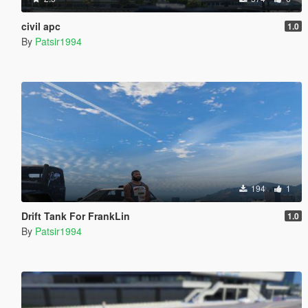
civil apc
1.0
By
Patsir1994
194
1
Drift Tank For FrankLin
1.0
By
Patsir1994