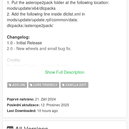
1. Put the asterope2pack folder at the following location:
mods/update/x64/dlcpacks
2. Add the following line inside dlclist.xml in
mods/update/update.rpf/common/data:
dlcpacks:/asterope2pack/
Changelog:
1.0 - Initial Release
2.0 - New wheels and small bug fix.
Credits:
Rockstar Games - Original Assets
Suzuka a.k.a a_asdf556 - Model Editing
Show Full Description
WibFlip - Rims (Both civilian and steelie), and light texture
Eddlm - Handlings
ADD-ON
LORE FRIENDLY
VANILLA EDIT
Jsh, JR_Death - Screenshots
21. Září 2024
Poprvé nahráno:
Disclaimer:
12. Prosinec 2025
Poslední aktulizace:
If you want to use the parts from this mod, please contact the
10 hours ago
Last Downloaded:
respective creators.
DO NOT include the content of this mod in paywalled content
such as Patreon.
All Versions