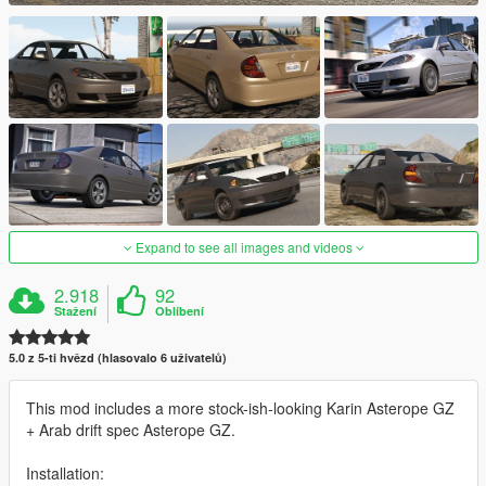
Expand to see all images and videos
2.918
92
Stažení
Oblíbení
5.0 z 5-ti hvězd (hlasovalo 6 uživatelů)
This mod includes a more stock-ish-looking Karin Asterope GZ
+ Arab drift spec Asterope GZ.
Installation: