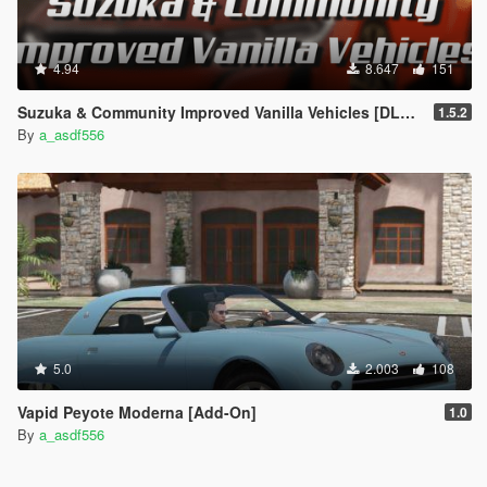
4.94
8.647
151
Suzuka & Community Improved Vanilla Vehicles [DLC Replacer]
1.5.2
By
a_asdf556
5.0
2.003
108
Vapid Peyote Moderna [Add-On]
1.0
By
a_asdf556