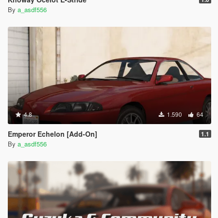
By
a_asdf556
4.8
1.590
64
Emperor Echelon [Add-On]
1.1
By
a_asdf556