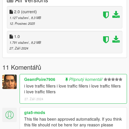
You can use this mod in FiveM, but please DO NOT ask me to
help set it up.
2.0
(current)
1.127 stažení
, 8,3 MB
12. Prosinec 2025
1.0
1.791 stažení
, 8,2 MB
27. Září 2024
11 Komentářů
GeantPoire7906
Připnutý komentář
i love traffic fillers i love traffic fillers i love traffic fillers
i love traffic fillers
27. Září 2024
gta5-mods
This file has been approved automatically. If you think
this file should not be here for any reason please