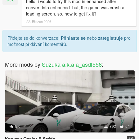
hello, i would to try this mod in enhanced after
convert into enhanced. but, the game was crash at
loading screen. so, how to get fix it?
22. Březen 2026
Přidejte se do konverzace!
Přihlaste se
nebo
zaregistruje
pro
možnost přidávání komentářů.
More mods by
Suzuka a.k.a a_asdf556
:
5.0
892
54
Knoway Ocelot E-Stride
1.0