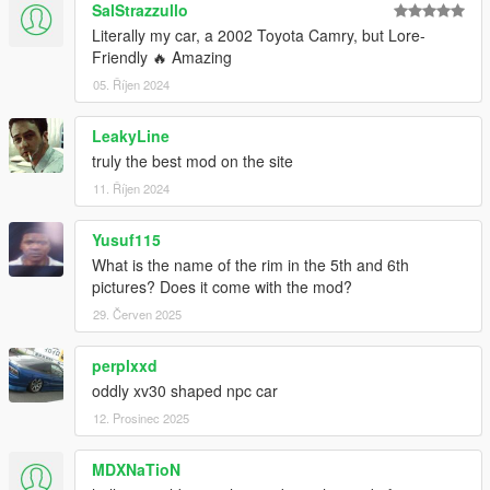
SalStrazzullo
Literally my car, a 2002 Toyota Camry, but Lore-
Friendly 🔥 Amazing
05. Říjen 2024
LeakyLine
truly the best mod on the site
11. Říjen 2024
Yusuf115
What is the name of the rim in the 5th and 6th
pictures? Does it come with the mod?
29. Červen 2025
perplxxd
oddly xv30 shaped npc car
12. Prosinec 2025
MDXNaTioN