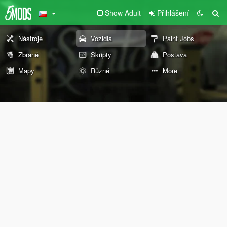
Show Adult
Přihlášení
Nástroje
Vozidla
Paint Jobs
Zbraně
Skripty
Postava
Mapy
Různé
More