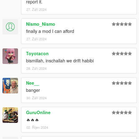
report it.
27. Září 2024
Nismo_Nismo
finally a mod I can afford
27. Září 2024
Toyotacon
bismillah, inschallah we drift habibi
28. Září 2024
Nee__
banger
30. Září 2024
GuruOnline
🔥🔥🔥
02. Říjen 2024