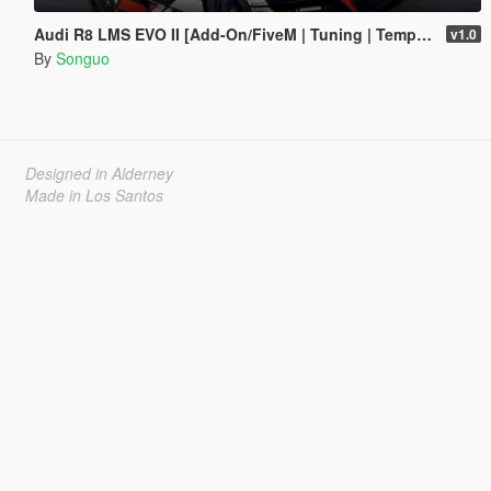
Audi R8 LMS EVO II [Add-On/FiveM | Tuning | Template]
v1.0
By
Songuo
Designed in Alderney
Made in Los Santos