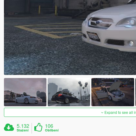
Expand to see all 
5.132
106
Stažení
Oblíbení