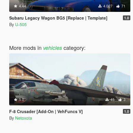
4.44
4.027
71
Subaru Legacy Wagon BG5 [Replace | Template]
1.0
By
U-505
More mods in
category:
vehicles
5.0
45
3
F-8 Crusader [Add-On | VehFuncs V]
1.0
By
Netoxota