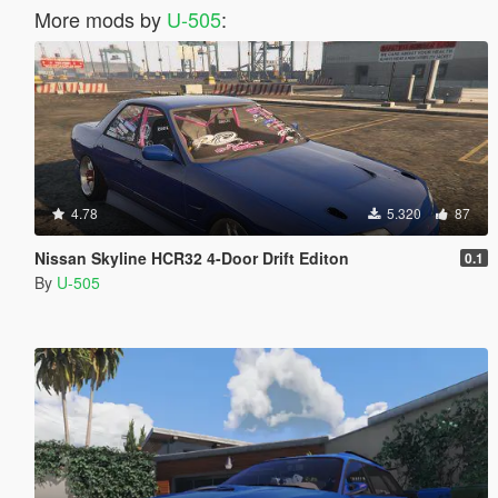
More mods by
U-505
:
4.78
5.320
87
Nissan Skyline HCR32 4-Door Drift Editon
0.1
By
U-505