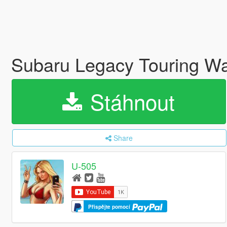
Subaru Legacy Touring 
Stáhnout
Share
U-505
Přispějte pomocí