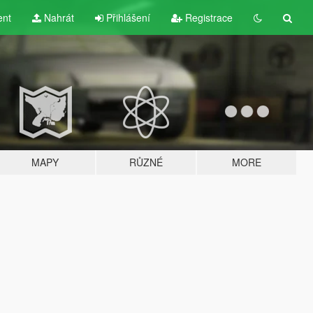
ent
Nahrát
Přihlášení
Registrace
MAPY
RŮZNÉ
MORE