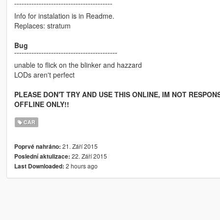
¯¯¯¯¯¯¯¯¯¯¯¯¯¯¯¯¯¯¯¯¯¯¯¯¯¯¯¯¯¯¯¯¯¯¯¯¯¯¯¯
Info for instalation is in Readme.
Replaces: stratum
Bug
¯¯¯¯¯¯¯¯¯¯¯¯¯¯¯¯¯¯¯¯¯¯¯¯¯¯¯¯¯¯¯¯¯¯¯¯¯¯¯¯¯¯
unable to flick on the blinker and hazzard
LODs aren't perfect
PLEASE DON'T TRY AND USE THIS ONLINE, IM NOT RESPONS
OFFLINE ONLY!!
CAR
21. Září 2015
Poprvé nahráno:
22. Září 2015
Poslední aktulizace:
2 hours ago
Last Downloaded: