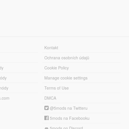
Kontakt
Ochrana osobních údajů
dy
Cookie Policy
módy
Manage cookie settings
módy
Terms of Use
s.com
DMCA
@5mods na Twitteru
5mods na Facebooku
5mods on Discord