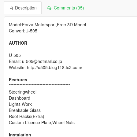
Description
Comments (35)
Model:Forza Motorsport,Free 3D Model
Convert:U-505
AUTHOR
¯¯¯¯¯¯¯¯¯¯¯¯¯¯¯¯¯¯¯¯¯¯¯¯¯¯¯¯¯¯¯¯¯¯¯¯¯¯¯¯
U-505
Email: u-505@hotmail.co.jp
Website: http://u505.blog118.fc2.com/
Features
¯¯¯¯¯¯¯¯¯¯¯¯¯¯¯¯¯¯¯¯¯¯¯¯¯¯¯¯¯¯¯¯¯¯¯¯¯¯¯¯
Steeringwheel
Dashboard
Lights Work
Breakable Glass
Roof Racks(Extra)
Custom Licence Plate,Wheel Nuts
Instalation