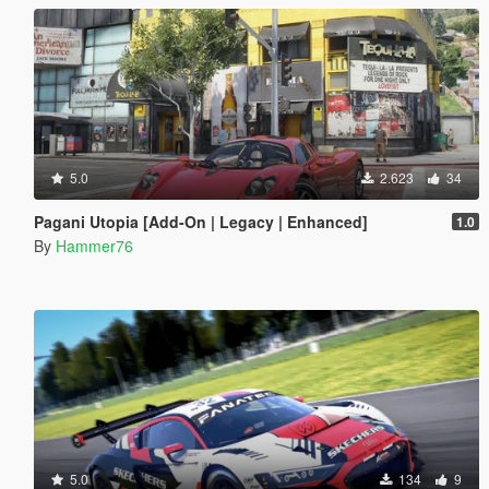
5.0
2.623
34
Pagani Utopia [Add-On | Legacy | Enhanced]
1.0
By
Hammer76
5.0
134
9