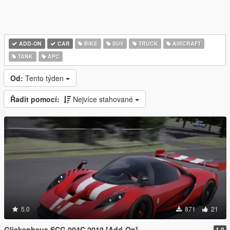
ADD-ON
CAR
BIKE
SUV
TRUCK
AIRCRAFT
TANK
APC
Od:
Tento týden
Řadit pomocí:
Nejvíce stahované
5.0
871
21
Glickenhaus SCG 004C 2019 [Add-On]
1.0