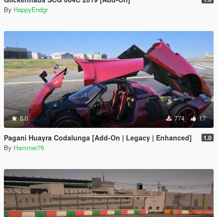
By
HappyEndgr
5.0
774
17
Pagani Huayra Codalunga [Add-On | Legacy | Enhanced]
1.0
By
Hammer76