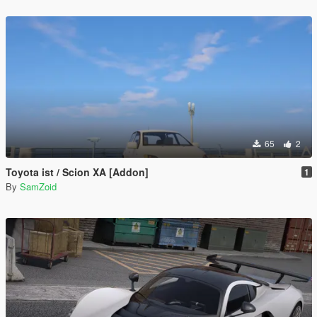
65
2
Toyota ist / Scion XA [Addon]
1
By
SamZoid