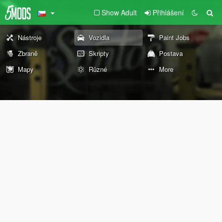
Show Adult
Přihlášení
Nástroje
Vozidla
Paint Jobs
Zbraně
Skripty
Postava
Mapy
Různé
More