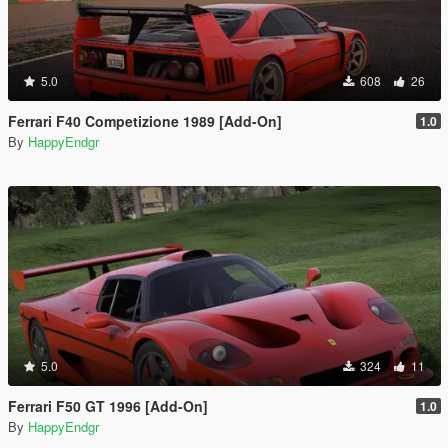
5.0
608
26
Ferrari F40 Competizione 1989 [Add-On]
1.0
By
HappyEndgr
5.0
324
11
Ferrari F50 GT 1996 [Add-On]
1.0
By
HappyEndgr