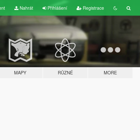
ent
Nahrát
Přihlášení
Registrace
MAPY
RŮZNÉ
MORE