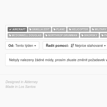
AIRCRAFT
VANILLA EDIT
PLANE
HELICOPTER
MILITARY
MCDONNELL DOUGLAS
NORTHROP GRUMMAN
SIKORSKY
FI
Od:
Tento týden
Řadit pomocí:
Nejvíce stahované
Nebyly nalezeny žádné módy, prosím zkuste změnit požadavek v
Designed in Alderney
Made in Los Santos