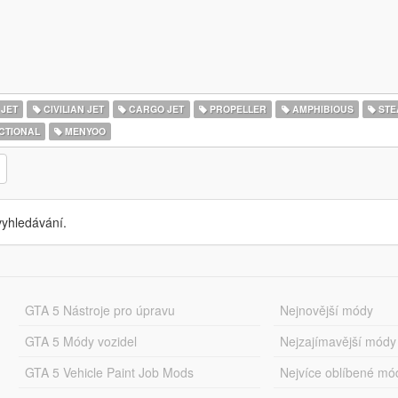
 JET
CIVILIAN JET
CARGO JET
PROPELLER
AMPHIBIOUS
STE
CTIONAL
MENYOO
yhledávání.
GTA 5 Nástroje pro úpravu
Nejnovější módy
GTA 5 Módy vozidel
Nejzajímavější módy
GTA 5 Vehicle Paint Job Mods
Nejvíce oblíbené mó