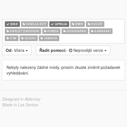
BIKE
VANILLA EDIT
APRILIA
BMW
DUCATI
HARLEY DAVIDSON
HONDA
HUSQVARNA
KAWASAKI
KTM
SUZUKI
YAMAHA
Od:
Včera
Řadit pomocí:
Nejnovější verze
Nebyly nalezeny žádné módy, prosím zkuste změnit požadavek
vyhledávání.
Designed in Alderney
Made in Los Santos