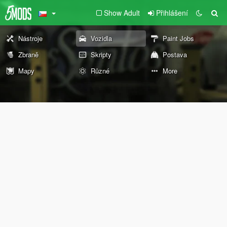
Show Adult
Přihlášení
Nástroje
Vozidla
Paint Jobs
Zbraně
Skripty
Postava
Mapy
Různé
More