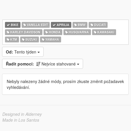
BIKE
VANILLA EDIT
APRILIA
BMW
DUCATI
HARLEY DAVIDSON
HONDA
HUSQVARNA
KAWASAKI
KTM
SUZUKI
YAMAHA
Od:
Tento týden
Řadit pomocí:
Nejvíce stahované
Nebyly nalezeny žádné módy, prosím zkuste změnit požadavek
vyhledávání.
Designed in Alderney
Made in Los Santos