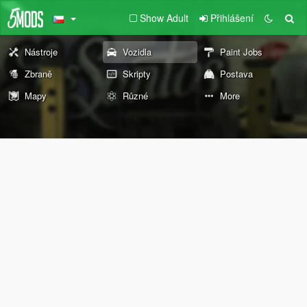
Show Adult
Přihlášení
Nástroje
Vozidla
Paint Jobs
Zbraně
Skripty
Postava
Mapy
Různé
More