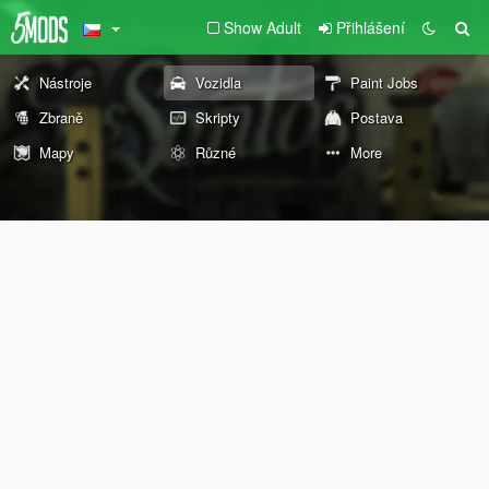
Show Adult
Přihlášení
Nástroje
Vozidla
Paint Jobs
Zbraně
Skripty
Postava
Mapy
Různé
More