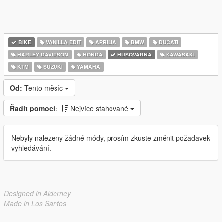
BIKE
VANILLA EDIT
APRILIA
BMW
DUCATI
HARLEY DAVIDSON
HONDA
HUSQVARNA
KAWASAKI
KTM
SUZUKI
YAMAHA
Od:
Tento měsíc
Řadit pomocí:
Nejvíce stahované
Nebyly nalezeny žádné módy, prosím zkuste změnit požadavek
vyhledávání.
Designed in Alderney
Made in Los Santos