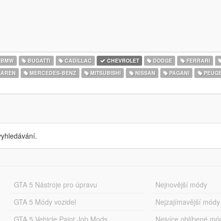
BMW
BUGATTI
CADILLAC
CHEVROLET
DODGE
FERRARI
AREN
MERCEDES-BENZ
MITSUBISHI
NISSAN
PAGANI
PEUG
yhledávání.
GTA 5 Nástroje pro úpravu
Nejnovější módy
GTA 5 Módy vozidel
Nejzajímavější módy
GTA 5 Vehicle Paint Job Mods
Nejvíce oblíbené mó