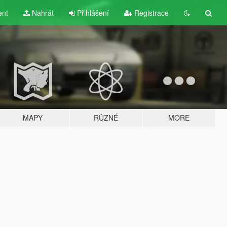
ent
Nahrát
Přihlášení
Registrace
MAPY
RŮZNÉ
MORE