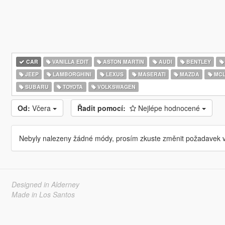
CAR
VANILLA EDIT
ASTON MARTIN
AUDI
BENTLEY
JEEP
LAMBORGHINI
LEXUS
MASERATI
MAZDA
MCL
SUBARU
TOYOTA
VOLKSWAGEN
Od:
Včera
Řadit pomocí:
Nejlépe hodnocené
Nebyly nalezeny žádné módy, prosím zkuste změnit požadavek v
Designed in Alderney
Made in Los Santos