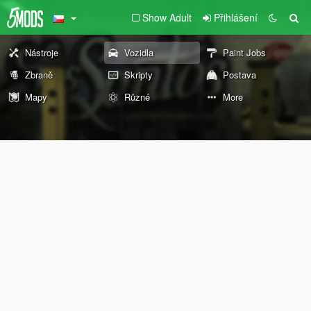
Show Adult
Přihlášení
Nástroje
Vozidla
Paint Jobs
Zbraně
Skripty
Postava
Mapy
Různé
More