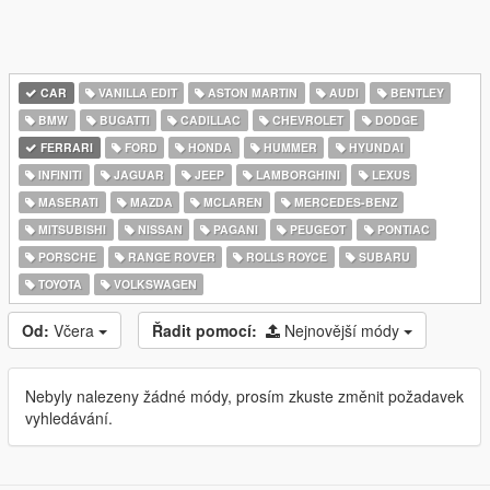
CAR
VANILLA EDIT
ASTON MARTIN
AUDI
BENTLEY
BMW
BUGATTI
CADILLAC
CHEVROLET
DODGE
FERRARI
FORD
HONDA
HUMMER
HYUNDAI
INFINITI
JAGUAR
JEEP
LAMBORGHINI
LEXUS
MASERATI
MAZDA
MCLAREN
MERCEDES-BENZ
MITSUBISHI
NISSAN
PAGANI
PEUGEOT
PONTIAC
PORSCHE
RANGE ROVER
ROLLS ROYCE
SUBARU
TOYOTA
VOLKSWAGEN
Od:
Včera
Řadit pomocí:
Nejnovější módy
Nebyly nalezeny žádné módy, prosím zkuste změnit požadavek
vyhledávání.