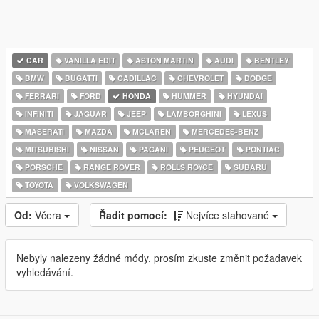
CAR
VANILLA EDIT
ASTON MARTIN
AUDI
BENTLEY
BMW
BUGATTI
CADILLAC
CHEVROLET
DODGE
FERRARI
FORD
HONDA
HUMMER
HYUNDAI
INFINITI
JAGUAR
JEEP
LAMBORGHINI
LEXUS
MASERATI
MAZDA
MCLAREN
MERCEDES-BENZ
MITSUBISHI
NISSAN
PAGANI
PEUGEOT
PONTIAC
PORSCHE
RANGE ROVER
ROLLS ROYCE
SUBARU
TOYOTA
VOLKSWAGEN
Od:
Včera
Řadit pomocí:
Nejvíce stahované
Nebyly nalezeny žádné módy, prosím zkuste změnit požadavek
vyhledávání.