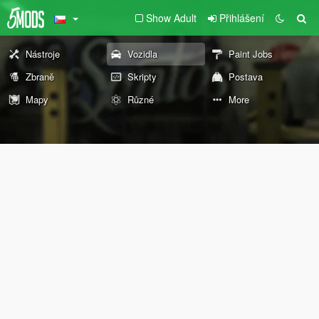
Show Adult
Přihlášení
Nástroje
Vozidla
Paint Jobs
Zbraně
Skripty
Postava
Mapy
Různé
More