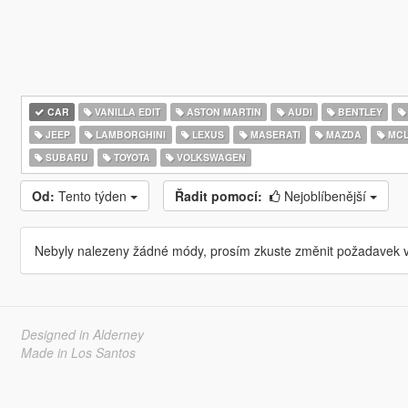
CAR
VANILLA EDIT
ASTON MARTIN
AUDI
BENTLEY
JEEP
LAMBORGHINI
LEXUS
MASERATI
MAZDA
MCL
SUBARU
TOYOTA
VOLKSWAGEN
Od:
Tento týden
Řadit pomocí:
Nejoblíbenější
Nebyly nalezeny žádné módy, prosím zkuste změnit požadavek v
Designed in Alderney
Made in Los Santos