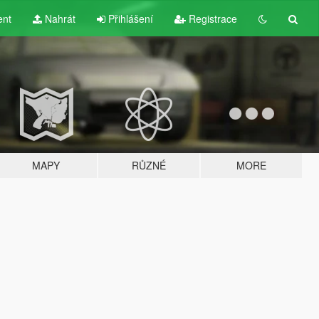
ent
Nahrát
Přihlášení
Registrace
MAPY
RŮZNÉ
MORE