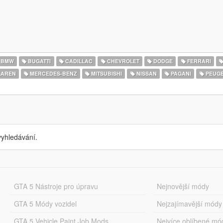
BMW
BUGATTI
CADILLAC
CHEVROLET
DODGE
FERRARI
AREN
MERCEDES-BENZ
MITSUBISHI
NISSAN
PAGANI
PEUG
yhledávání.
GTA 5 Nástroje pro úpravu
Nejnovější módy
GTA 5 Módy vozidel
Nejzajímavější módy
GTA 5 Vehicle Paint Job Mods
Nejvíce oblíbené mó