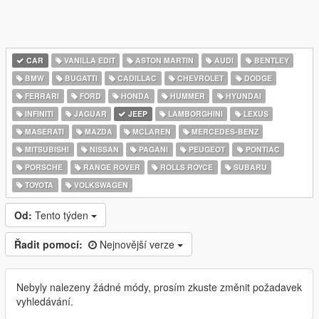
CAR
VANILLA EDIT
ASTON MARTIN
AUDI
BENTLEY
BMW
BUGATTI
CADILLAC
CHEVROLET
DODGE
FERRARI
FORD
HONDA
HUMMER
HYUNDAI
INFINITI
JAGUAR
JEEP
LAMBORGHINI
LEXUS
MASERATI
MAZDA
MCLAREN
MERCEDES-BENZ
MITSUBISHI
NISSAN
PAGANI
PEUGEOT
PONTIAC
PORSCHE
RANGE ROVER
ROLLS ROYCE
SUBARU
TOYOTA
VOLKSWAGEN
Od:
Tento týden
Řadit pomocí:
Nejnovější verze
Nebyly nalezeny žádné módy, prosím zkuste změnit požadavek
vyhledávání.