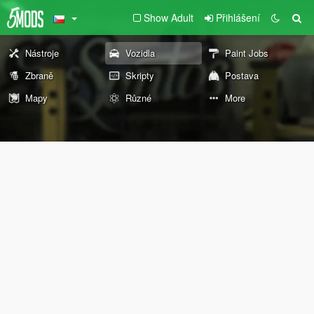
Show Adult
Přihlášení
Nástroje
Vozidla
Paint Jobs
Zbraně
Skripty
Postava
Mapy
Různé
More