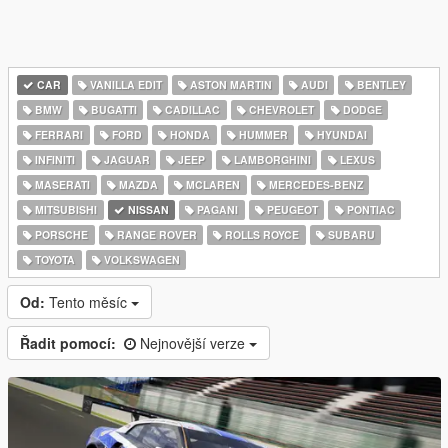
CAR
VANILLA EDIT
ASTON MARTIN
AUDI
BENTLEY
BMW
BUGATTI
CADILLAC
CHEVROLET
DODGE
FERRARI
FORD
HONDA
HUMMER
HYUNDAI
INFINITI
JAGUAR
JEEP
LAMBORGHINI
LEXUS
MASERATI
MAZDA
MCLAREN
MERCEDES-BENZ
MITSUBISHI
NISSAN
PAGANI
PEUGEOT
PONTIAC
PORSCHE
RANGE ROVER
ROLLS ROYCE
SUBARU
TOYOTA
VOLKSWAGEN
Od:
Tento měsíc
Řadit pomocí:
Nejnovější verze