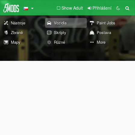
Show Adult
Přihlášení
Nástroje
Vozidla
Paint Jobs
Zbraně
Skripty
Postava
Mapy
Různé
More