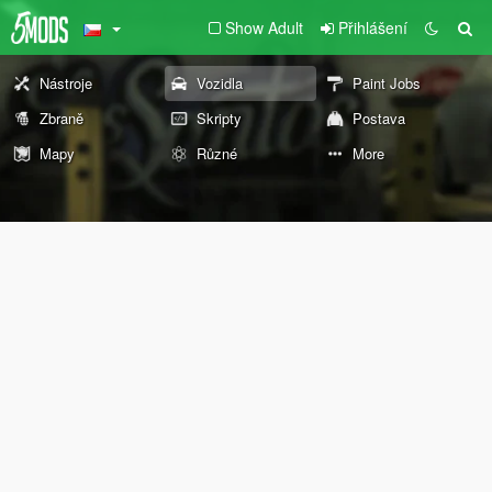
Show Adult
Přihlášení
Nástroje
Vozidla
Paint Jobs
Zbraně
Skripty
Postava
Mapy
Různé
More