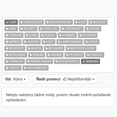
CAR
VANILLA EDIT
ASTON MARTIN
AUDI
BENTLEY
BMW
BUGATTI
CADILLAC
CHEVROLET
DODGE
FERRARI
FORD
HONDA
HUMMER
HYUNDAI
INFINITI
JAGUAR
JEEP
LAMBORGHINI
LEXUS
MASERATI
MAZDA
MCLAREN
MERCEDES-BENZ
MITSUBISHI
NISSAN
PAGANI
PEUGEOT
PONTIAC
PORSCHE
RANGE ROVER
ROLLS ROYCE
SUBARU
TOYOTA
VOLKSWAGEN
Od:
Včera
Řadit pomocí:
Nejoblíbenější
Nebyly nalezeny žádné módy, prosím zkuste změnit požadavek
vyhledávání.