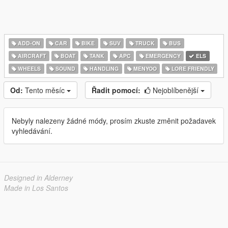
ADD-ON
CAR
BIKE
SUV
TRUCK
BUS
AIRCRAFT
BOAT
TANK
APC
EMERGENCY
ELS
WHEELS
SOUND
HANDLING
MENYOO
LORE FRIENDLY
Od:
Tento měsíc
Řadit pomocí:
Nejoblíbenější
Nebyly nalezeny žádné módy, prosím zkuste změnit požadavek
vyhledávání.
Designed in Alderney
Made in Los Santos