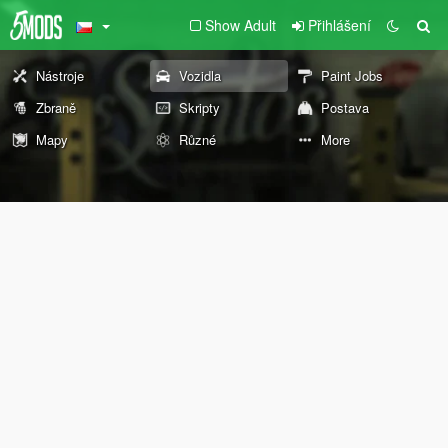
Show Adult
Přihlášení
Nástroje
Vozidla
Paint Jobs
Zbraně
Skripty
Postava
Mapy
Různé
More