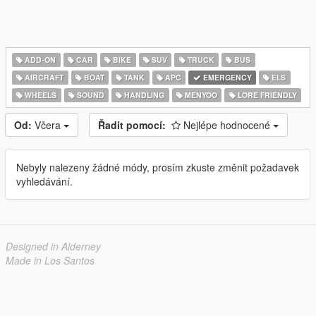
ADD-ON
CAR
BIKE
SUV
TRUCK
BUS
AIRCRAFT
BOAT
TANK
APC
EMERGENCY
ELS
WHEELS
SOUND
HANDLING
MENYOO
LORE FRIENDLY
Od:
Včera
Řadit pomocí:
Nejlépe hodnocené
Nebyly nalezeny žádné módy, prosím zkuste změnit požadavek
vyhledávání.
Designed in Alderney
Made in Los Santos