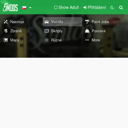
Show Adult
Přihlášení
Nástroje
Vozidla
Paint Jobs
Zbraně
Skripty
Postava
Mapy
Různé
More