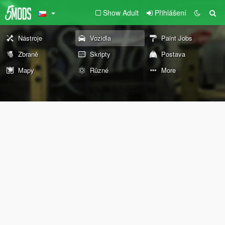
Show Adult
Přihlášení
Nástroje
Vozidla
Paint Jobs
Zbraně
Skripty
Postava
Mapy
Různé
More