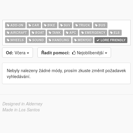
ADD-ON
CAR
BIKE
SUV
TRUCK
BUS
AIRCRAFT
BOAT
TANK
APC
EMERGENCY
ELS
WHEELS
SOUND
HANDLING
MENYOO
LORE FRIENDLY
Od:
Včera
Řadit pomocí:
Nejoblíbenější
Nebyly nalezeny žádné módy, prosím zkuste změnit požadavek
vyhledávání.
Designed in Alderney
Made in Los Santos