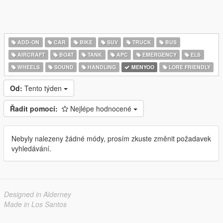
ADD-ON
CAR
BIKE
SUV
TRUCK
BUS
AIRCRAFT
BOAT
TANK
APC
EMERGENCY
ELS
WHEELS
SOUND
HANDLING
MENYOO
LORE FRIENDLY
Od:
Tento týden
Řadit pomocí:
Nejlépe hodnocené
Nebyly nalezeny žádné módy, prosím zkuste změnit požadavek
vyhledávání.
Designed in Alderney
Made in Los Santos