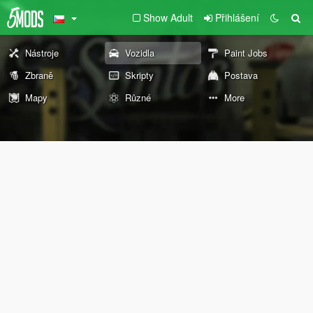
Show Adult
Přihlášení
Nástroje
Vozidla
Paint Jobs
Zbraně
Skripty
Postava
Mapy
Různé
More