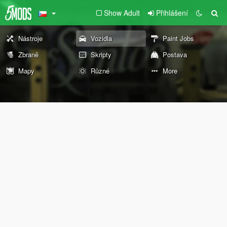
Show Adult
Přihlášení
Nástroje
Vozidla
Paint Jobs
Zbraně
Skripty
Postava
Mapy
Různé
More