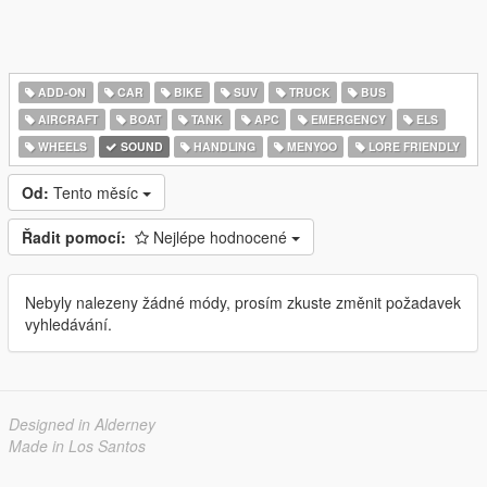
ADD-ON
CAR
BIKE
SUV
TRUCK
BUS
AIRCRAFT
BOAT
TANK
APC
EMERGENCY
ELS
WHEELS
SOUND
HANDLING
MENYOO
LORE FRIENDLY
Od:
Tento měsíc
Řadit pomocí:
Nejlépe hodnocené
Nebyly nalezeny žádné módy, prosím zkuste změnit požadavek
vyhledávání.
Designed in Alderney
Made in Los Santos