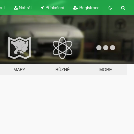
ent
Nahrát
Přihlášení
Registrace
MAPY
RŮZNÉ
MORE