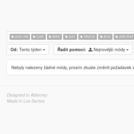
ADD-ON
CAR
BIKE
SUV
TRUCK
BUS
AIRCRAF
Od:
Tento týden
Řadit pomocí:
Nejnovější módy
Nebyly nalezeny žádné módy, prosím zkuste změnit požadavek v
Designed in Alderney
Made in Los Santos