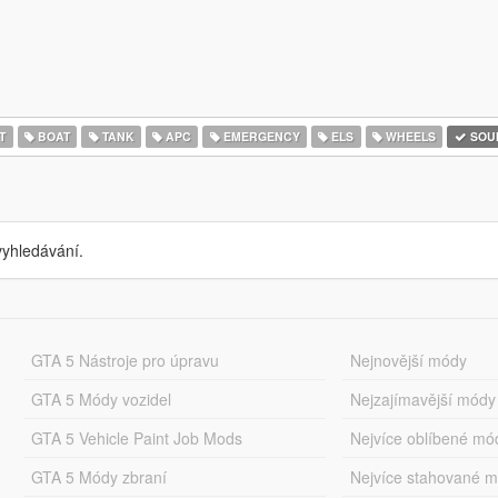
T
BOAT
TANK
APC
EMERGENCY
ELS
WHEELS
SOU
yhledávání.
GTA 5 Nástroje pro úpravu
Nejnovější módy
GTA 5 Módy vozidel
Nejzajímavější módy
GTA 5 Vehicle Paint Job Mods
Nejvíce oblíbené mó
GTA 5 Módy zbraní
Nejvíce stahované 