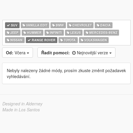
SUV
VANILLA EDIT
BMW
CHEVROLET
DACIA
JEEP
HUMMER
INFINITI
LEXUS
MERCEDES-BENZ
NISSAN
RANGE ROVER
TOYOTA
VOLKSWAGEN
Od:
Včera
Řadit pomocí:
Nejnovější verze
Nebyly nalezeny žádné módy, prosím zkuste změnit požadavek
vyhledávání.
Designed in Alderney
Made in Los Santos