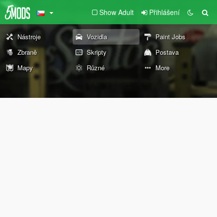
Show Adult
Přihlášení
Nástroje
Vozidla
Paint Jobs
Zbraně
Skripty
Postava
Mapy
Různé
More