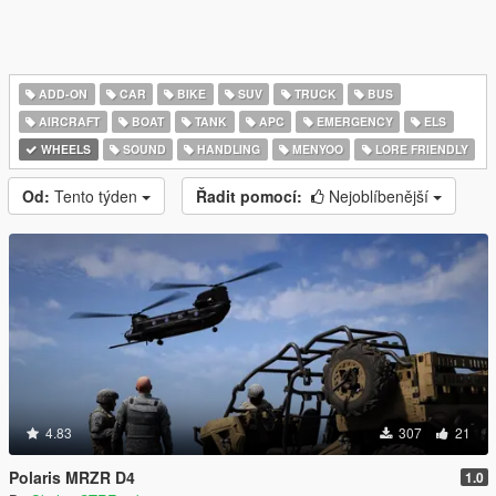
ADD-ON
CAR
BIKE
SUV
TRUCK
BUS
AIRCRAFT
BOAT
TANK
APC
EMERGENCY
ELS
WHEELS
SOUND
HANDLING
MENYOO
LORE FRIENDLY
Od:
Tento týden
Řadit pomocí:
Nejoblíbenější
4.83
307
21
Polaris MRZR D4
1.0