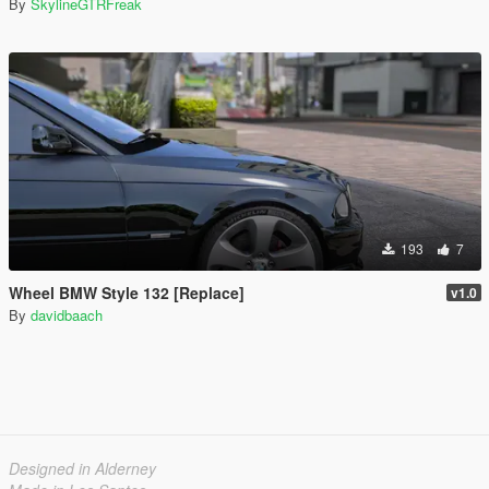
By
SkylineGTRFreak
193
7
Wheel BMW Style 132 [Replace]
v1.0
By
davidbaach
Designed in Alderney