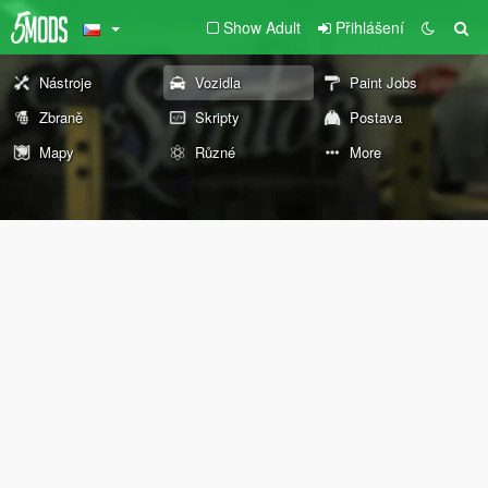
Show Adult
Přihlášení
Nástroje
Vozidla
Paint Jobs
Zbraně
Skripty
Postava
Mapy
Různé
More