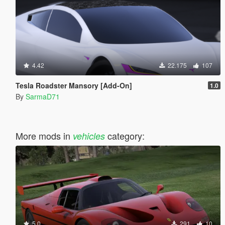
4.42
22.175
107
Tesla Roadster Mansory [Add-On]
1.0
By
SarmaD71
More mods in
category:
vehicles
5.0
291
10