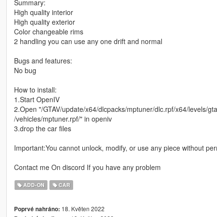
Summary:
High quality interior
High quality exterior
Color changeable rims
2 handling you can use any one drift and normal
Bugs and features:
No bug
How to install:
1.Start OpenIV
2.Open "/GTAV/update/x64/dlcpacks/mptuner/dlc.rpf/x64/levels/gt
/vehicles/mptuner.rpf/" in openiv
3.drop the car files
Important:You cannot unlock, modify, or use any piece without pe
Contact me On discord If you have any problem
ADD-ON
CAR
18. Květen 2022
Poprvé nahráno: