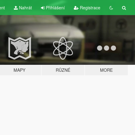
ent
Nahrát
Přihlášení
Registrace
MAPY
RŮZNÉ
MORE