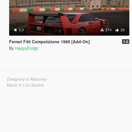
5.0
574
26
Ferrari F40 Competizione 1989 [Add-On]
1.0
By
HappyEndgr
Designed in Alderney
Made in Los Santos