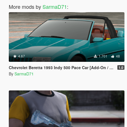
More mods by
SarmaD71
:
4.67
1.701
48
Chevrolet Beretta 1993 Indy 500 Pace Car [Add-On / FiveM]
1.0
By
SarmaD71