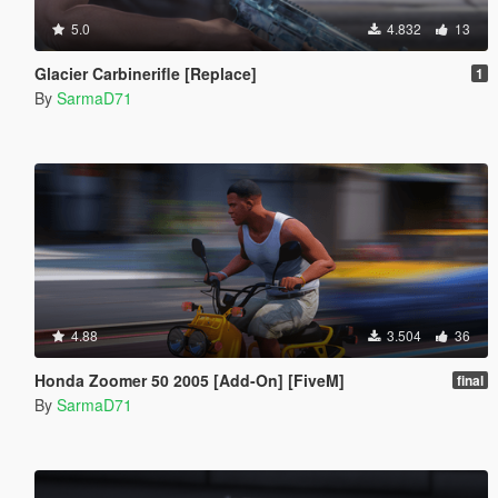
5.0
4.832
13
Glacier Carbinerifle [Replace]
1
By
SarmaD71
4.88
3.504
36
Honda Zoomer 50 2005 [Add-On] [FiveM]
final
By
SarmaD71