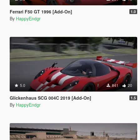
Ferrari F50 GT 1996 [Add-On]
1.0
By
HappyEndgr
5.0
841
20
Glickenhaus SCG 004C 2019 [Add-On]
1.5
By
HappyEndgr