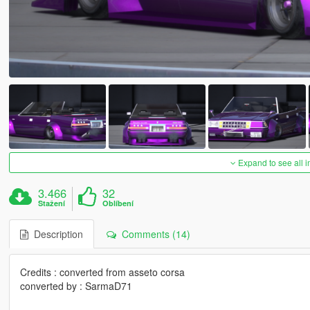
Expand to see all 
3.466
32
Stažení
Oblíbení
Description
Comments (14)
Credits : converted from asseto corsa
converted by : SarmaD71