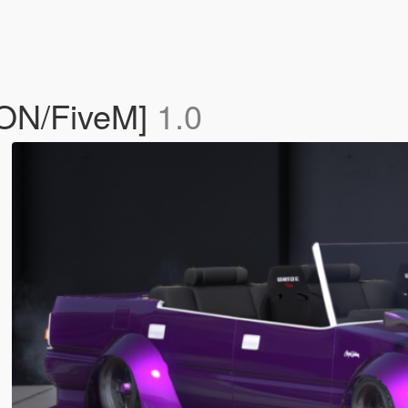
-ON/FiveM]
1.0