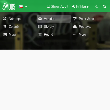
Show Adult
Přihlášení
Nástroje
Vozidla
Paint Jobs
Zbraně
Skripty
Postava
Mapy
Různé
More