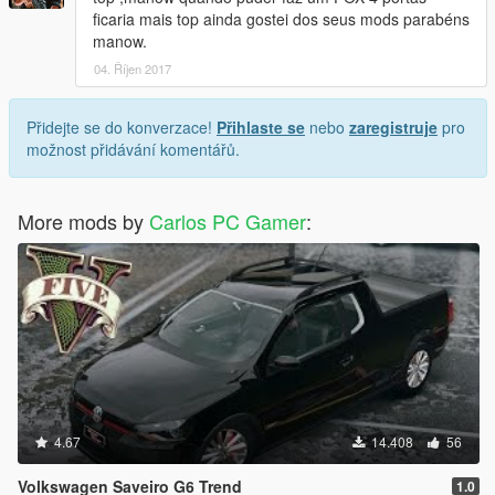
ficaria mais top ainda gostei dos seus mods parabéns
manow.
04. Říjen 2017
Přidejte se do konverzace!
Přihlaste se
nebo
zaregistruje
pro
možnost přidávání komentářů.
More mods by
Carlos PC Gamer
:
4.67
14.408
56
Volkswagen Saveiro G6 Trend
1.0