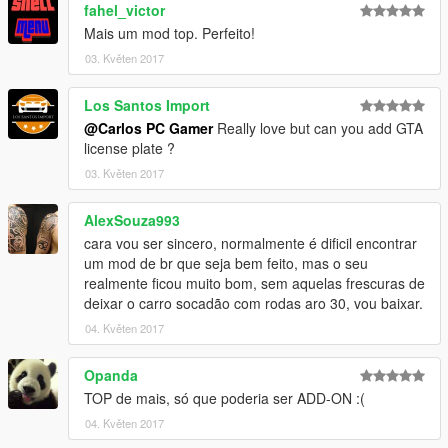
fahel_victor
Mais um mod top. Perfeito!
03. Květen 2017
Los Santos Import
@Carlos PC Gamer
Really love but can you add GTA
license plate ?
03. Květen 2017
AlexSouza993
cara vou ser sincero, normalmente é dificil encontrar
um mod de br que seja bem feito, mas o seu
realmente ficou muito bom, sem aquelas frescuras de
deixar o carro socadão com rodas aro 30, vou baixar.
04. Květen 2017
Opanda
TOP de mais, só que poderia ser ADD-ON :(
04. Květen 2017