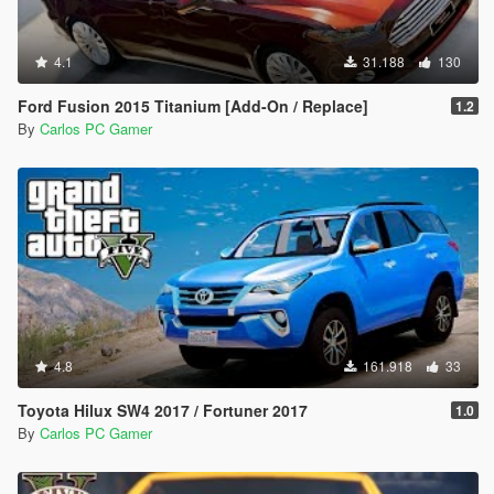
4.1
31.188
130
Ford Fusion 2015 Titanium [Add-On / Replace]
1.2
By
Carlos PC Gamer
4.8
161.918
33
Toyota Hilux SW4 2017 / Fortuner 2017
1.0
By
Carlos PC Gamer