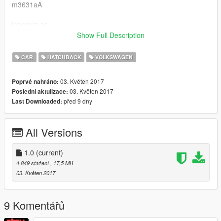
m3631aA
inscreva-se
Show Full Description
Instalação:
CAR
HATCHBACK
VOLKSWAGEN
substitui o carro :blista
03. Květen 2017
Poprvé nahráno:
\update\x64\dlcpacks\patchday1ng\dlc.rpf\x64\levels\gta5\vehic
03. Květen 2017
Poslední aktulizace:
les.rpf\
před 9 dny
Last Downloaded:
Peço educação, respeite o trabalho dos outros...
All Versions
OBRIGADO POR BAIXAREM
1.0
(current)
4.849 stažení
, 17,5 MB
03. Květen 2017
9 Komentářů