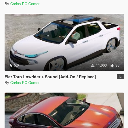
By
Carlos PC Gamer
5.0
11.663
35
Fiat Toro Lowrider + Sound [Add-On / Replace]
1.1
By
Carlos PC Gamer