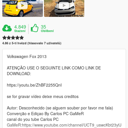
4.849
35
Stažení
Oblíbení
4.86 z 5-ti hvězd (hlasovalo 7 uživatelů)
Volkswagen Fox 2013
ATENÇÃO USE O SEGUINTE LINK COMO LINK DE
DOWNLOAD:
https://youtu.be/ZhBF2255QnI
se for gravar vídeo deixe meus creditos
Autor: Desconhecido (se alguem souber por favor me fala)
Converção e Ediçao By Carlos PC GaMeR
canal do you tube Carlos PC
GaMeR:https://www.youtube.com/channel/UCT9_uswcKbt23yfJ