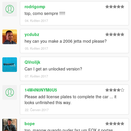
rodrigomp
top, como sempre !!!!!
04. Květen 2017
ycdubz
hey can you make a 2006 jetta mod please?
05. Květen 2017
QVrolijk
Can I get an unlocked version?
07. Květen 2017
14M4N0NYM0U5
Please add license plates to complete the car ... it
looks unfinished this way.
22. Červen 2017
bope
top ,manow quando puder faz um FOX 4 portas