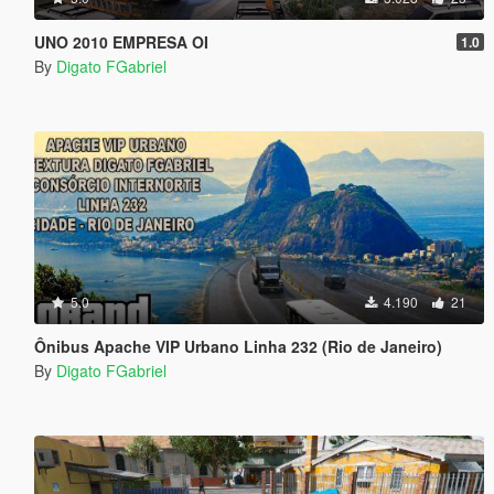
UNO 2010 EMPRESA OI
1.0
By
Digato FGabriel
5.0
4.190
21
Ônibus Apache VIP Urbano Linha 232 (Rio de Janeiro)
By
Digato FGabriel