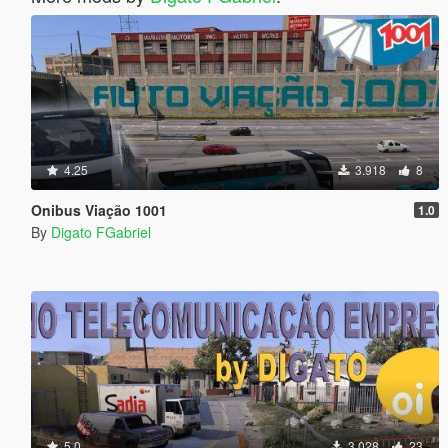
4.25
3.918
8
Onibus Viação 1001
1.0
By
Digato FGabriel
5.0
3.028
23