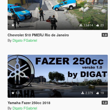
5.0
13.614
23
Chevrolet S10 PMERJ Rio de Janeiro
1.0
By
Digato FGabriel
5.0
2.379
19
Yamaha Fazer 250cc 2018
1.0
By
Digato FGabriel