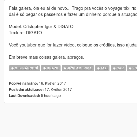
Fala galera, óia eu aí de novo... Trago pra vocês o voyage táxi rio
daí é só pegar os passeiros e fazer um dinheiro porque a situação
Model: Cristopher Igor & DIGATO
Texture: DIGATO
Você youtuber que for fazer vídeo, coloque os créditos, isso ajud
Em breve mais coisas galera, abraços.
MEZINÁRODNÍ
BRAZIL
JIŽNÍ AMERIKA
TAXI
CAR
VO
16. Květen 2017
Poprvé nahráno:
17. Květen 2017
Poslední aktulizace:
5 hours ago
Last Downloaded: