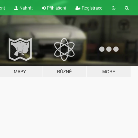
ent
Nahrát
Přihlášení
Registrace
MAPY
RŮZNÉ
MORE