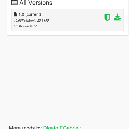
All Versions
1.0
(current)
10.687 stažení
, 25,9 MB
16. Květen 2017
More mods by
Digato FGabriel
: