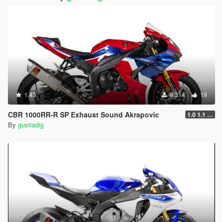
1.43
8.314
19
CBR 1000RR-R SP Exhaust Sound Akrapovic
1.0 1.1 1.2
By
gustiadig