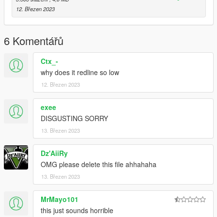
12. Březen 2023
6 Komentářů
Ctx_-
why does it redline so low
12. Březen 2023
exee
DISGUSTING SORRY
13. Březen 2023
Dz'AiiRy
OMG please delete this file ahhahaha
13. Březen 2023
MrMayo101
this just sounds horrible