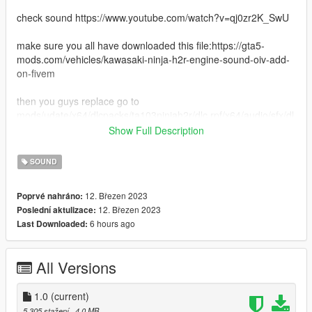
check sound https://www.youtube.com/watch?v=qj0zr2K_SwU
make sure you all have downloaded this file:https://gta5-
mods.com/vehicles/kawasaki-ninja-h2r-engine-sound-oiv-add-
on-fivem
then you guys replace go to
mods/udate/x64/dlcpacks/ta103ninjah2r/dlc.rpf/x64/audio/sfx/dl
c_ta103ninjah2r
Show Full Description
drag and drop the file that was ta103ninjah2r +
SOUND
ta103ninjah2r_npc
12. Březen 2023
Poprvé nahráno:
good luck
12. Březen 2023
Poslední aktulizace:
6 hours ago
Last Downloaded:
All Versions
1.0
(current)
5.305 stažení
, 4,0 MB