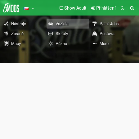
Show Adult
Přihlášení
Nástroje
Vozidla
Paint Jobs
Zbraně
Skripty
Postava
Mapy
Různé
More