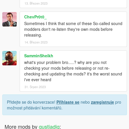
13. Březen 2023
ChevPr0t0_
Sometimes I think that some of these So-called sound
modders don't re-listen they're own mods before
releasing.
14. Březen 2023
SamminSheikh
what's your problem bro.....? why are you not
checking your mods before releasing or not re-
checking and updating the mods? it's the worst sound
i've ever heard
31. Srpen 2023
Přidejte se do konverzace!
Přihlaste se
nebo
zaregistruje
pro
možnost přidávání komentářů.
More mods by
gustiadig
: