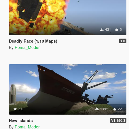
431
5
Deadly Race (1/10 Maps)
1.0
By
Roma_Moder
5.0
1.221
22
New islands
V1.150.3
By
Roma_Moder