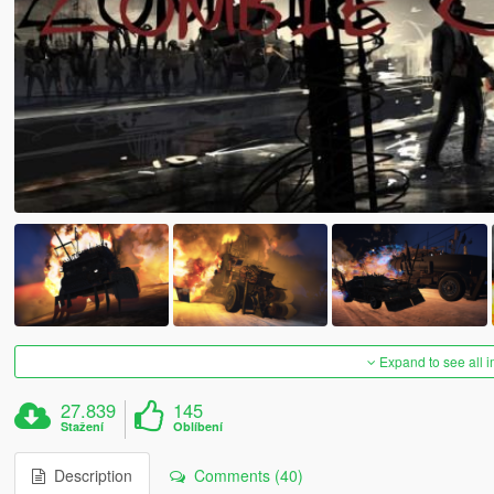
Expand to see all 
27.839
145
Stažení
Oblíbení
Description
Comments (40)