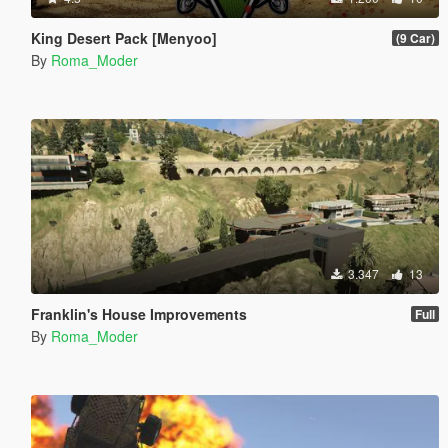
King Desert Pack [Menyoo]
(9 Car)
By
Roma_Moder
3.347
13
Franklin's House Improvements
Full
By
Roma_Moder