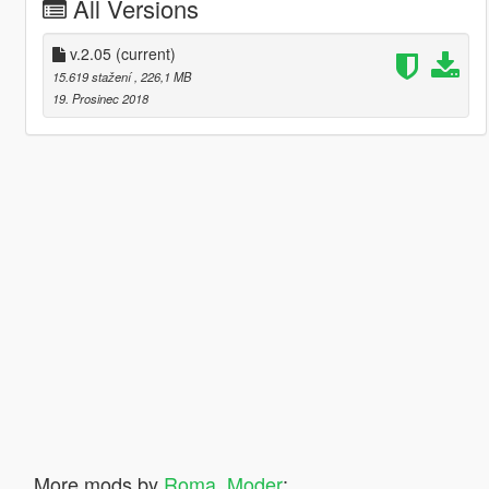
All Versions
v.2.05
(current)
15.619 stažení
, 226,1 MB
19. Prosinec 2018
More mods by
Roma_Moder
: