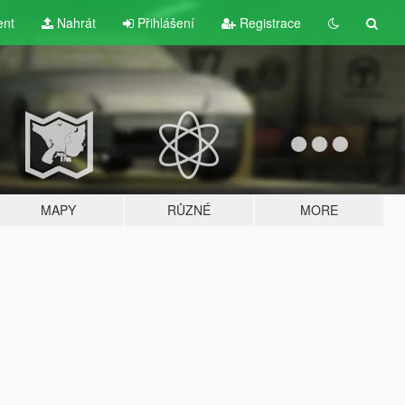
ent
Nahrát
Přihlášení
Registrace
MAPY
RŮZNÉ
MORE