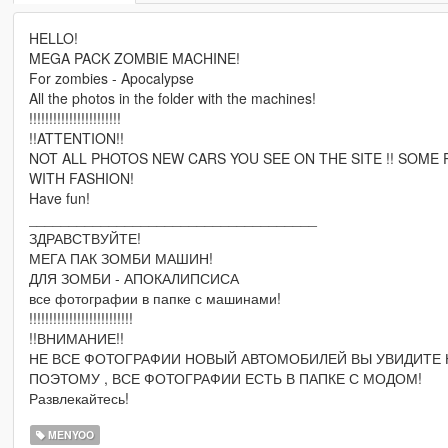
HELLO!
MEGA PACK ZOMBIE MACHINE!
For zombies - Apocalypse
All the photos in the folder with the machines!
!!!!!!!!!!!!!!!!!!!!!!!
!!ATTENTION!!
NOT ALL PHOTOS NEW CARS YOU SEE ON THE SITE !! SOME 
WITH FASHION!
Have fun!
____________________________________
ЗДРАВСТВУЙТЕ!
МЕГА ПАК ЗОМБИ МАШИН!
ДЛЯ ЗОМБИ - АПОКАЛИПСИСА
все фотографии в папке с машинами!
!!!!!!!!!!!!!!!!!!!!!!!!!!
!!ВНИМАНИЕ!!
НЕ ВСЕ ФОТОГРАФИИ НОВЫЙ АВТОМОБИЛЕЙ ВЫ УВИДИТЕ Н
ПОЭТОМУ , ВСЕ ФОТОГРАФИИ ЕСТЬ В ПАПКЕ С МОДОМ!
Развлекайтесь!
MENYOO