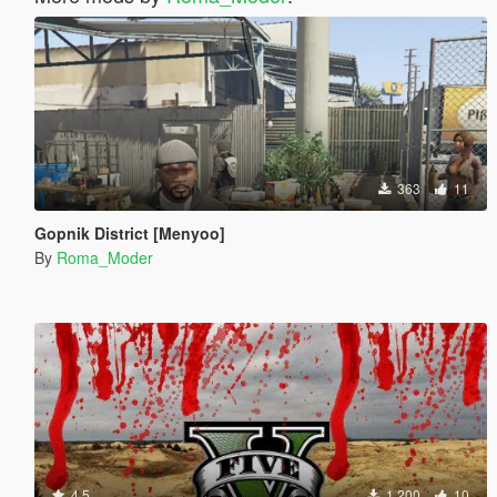
363
11
Gopnik District [Menyoo]
By
Roma_Moder
4.5
1.200
10