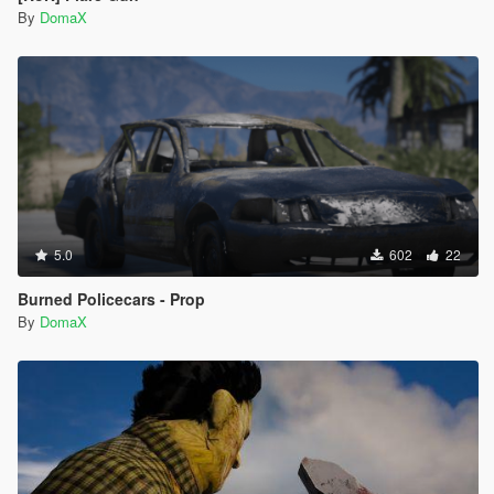
By
DomaX
5.0
602
22
Burned Policecars - Prop
By
DomaX