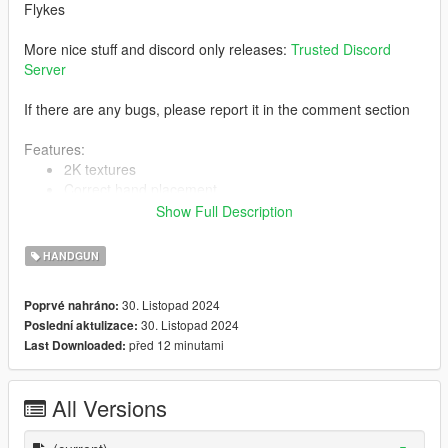
Flykes
More nice stuff and discord only releases:
Trusted Discord
Server
If there are any bugs, please report it in the comment section
Features:
2K textures
Correct hand placement
Animated
Show Full Description
Collisions work
HQ Models
HANDGUN
30. Listopad 2024
Poprvé nahráno:
-- Replaces sns pistol --
30. Listopad 2024
Poslední aktulizace:
před 12 minutami
Last Downloaded:
Version 1.0:
Release
All Versions