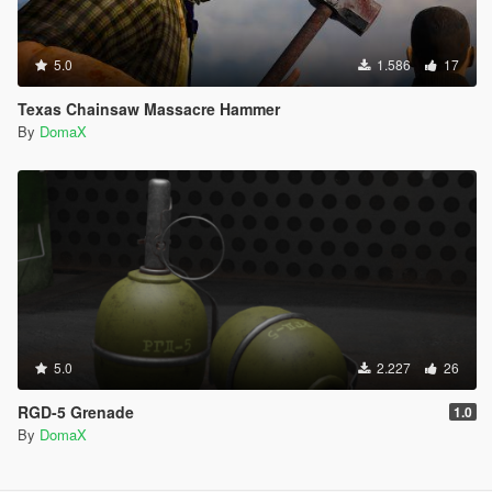
5.0
1.586
17
Texas Chainsaw Massacre Hammer
By
DomaX
5.0
2.227
26
RGD-5 Grenade
1.0
By
DomaX