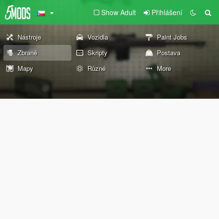
Show Adult
Přihlášení
Nástroje
Vozidla
Paint Jobs
Zbraně
Skripty
Postava
Mapy
Různé
More