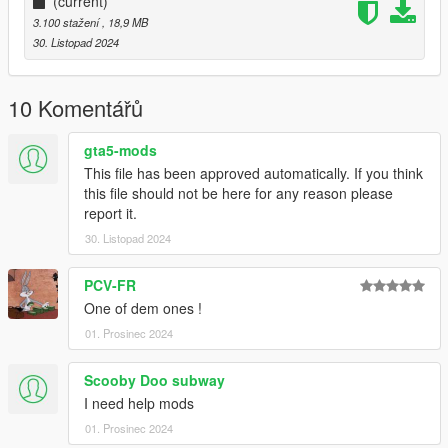
(current)
3.100 stažení
, 18,9 MB
30. Listopad 2024
10 Komentářů
gta5-mods
This file has been approved automatically. If you think
this file should not be here for any reason please
report it.
30. Listopad 2024
PCV-FR
One of dem ones !
01. Prosinec 2024
Scooby Doo subway
I need help mods
01. Prosinec 2024