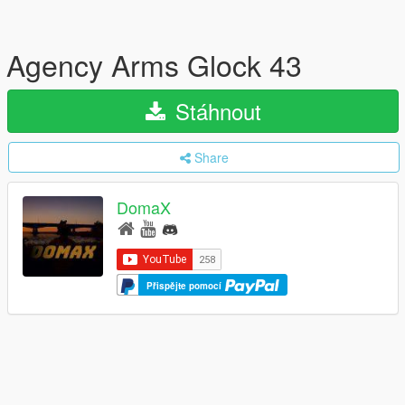
Agency Arms Glock 43
Stáhnout
Share
DomaX
Přispějte pomocí