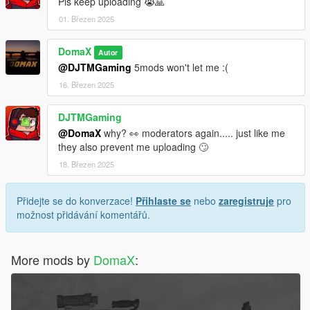
Pls keep uploading 😭🙏
01. Březen 2025
DomaX
Autor
@DJTMGaming
5mods won't let me :(
16. Březen 2025
DJTMGaming
@DomaX
why? 👀 moderators again..... just like me
they also prevent me uploading 🙄
18. Březen 2025
Přidejte se do konverzace!
Přihlaste se
nebo
zaregistruje
pro
možnost přidávání komentářů.
More mods by
DomaX
: