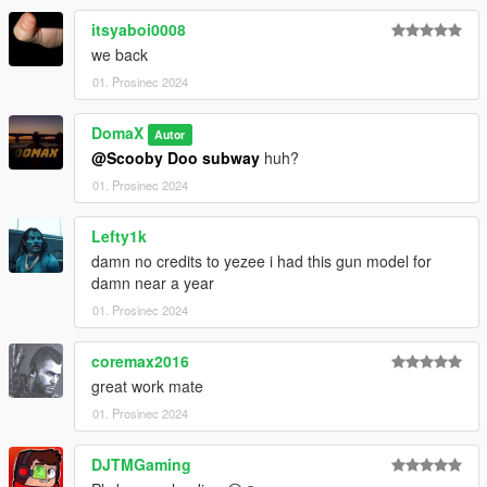
itsyaboi0008
we back
01. Prosinec 2024
DomaX
Autor
@Scooby Doo subway
huh?
01. Prosinec 2024
Lefty1k
damn no credits to yezee i had this gun model for
damn near a year
01. Prosinec 2024
coremax2016
great work mate
01. Prosinec 2024
DJTMGaming