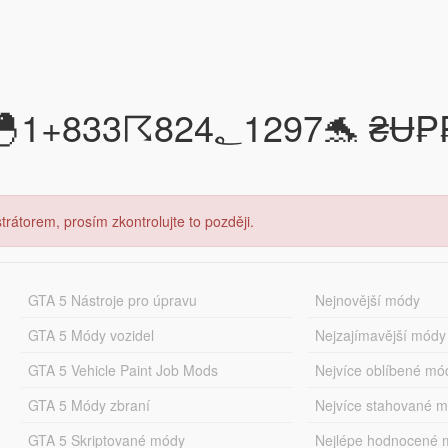
7🐬 ₴Ʉ₱₱ØⱤ₮ ₦Ʉ₥฿ɆⱤ@
rátorem, prosím zkontrolujte to později.
GTA 5 Nástroje pro úpravu
Nejnovější módy
GTA 5 Módy vozidel
Nejzajímavější módy
GTA 5 Vehicle Paint Job Mods
Nejvíce oblíbené mó
GTA 5 Módy zbraní
Nejvíce stahované 
GTA 5 Skriptované módy
Nejlépe hodnocené 