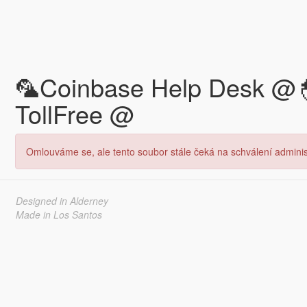
🦜Coinbase Help Desk @🐣1+833☈824؂129
TollFree @
Omlouváme se, ale tento soubor stále čeká na schválení administ
Designed in Alderney
Made in Los Santos