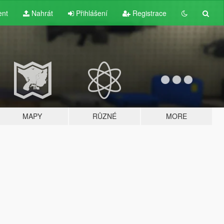
ent
Nahrát
Přihlášení
Registrace
MAPY
RŮZNÉ
MORE