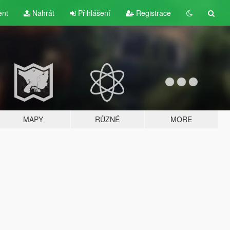
ent
Nahrát
Přihlášení
Registrace
MAPY
RŮZNÉ
MORE