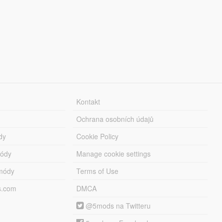
Kontakt
Ochrana osobních údajů
dy
Cookie Policy
módy
Manage cookie settings
módy
Terms of Use
s.com
DMCA
@5mods na Twitteru