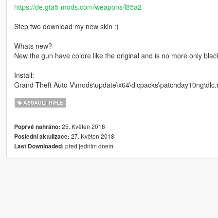
https://de.gta5-mods.com/weapons/l85a2
Step two download my new skin :)
Whats new?
New the gun have colore like the original and is no more only blac
Install:
Grand Theft Auto V\mods\update\x64\dlcpacks\patchday10ng\dlc.
ASSAULT RIFLE
25. Květen 2018
Poprvé nahráno:
27. Květen 2018
Poslední aktulizace:
před jedním dnem
Last Downloaded: