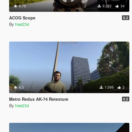
4.79
9.282
34
ACOG Scope
0.2
By
hiwi234
4.5
1.099
2
Metro Redux AK-74 Retexture
0.2
By
hiwi234