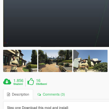
1.856
16
Stažení
Oblíbení
Description
Comments (3)
Step one Download this mod and install: