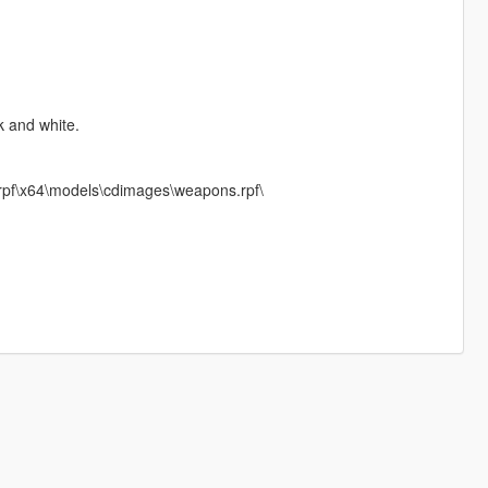
k and white.
rpf\x64\models\cdimages\weapons.rpf\