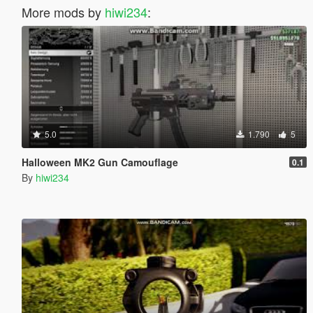
More mods by
hiwi234
:
5.0
1.790
5
Halloween MK2 Gun Camouflage
0.1
By
hiwi234