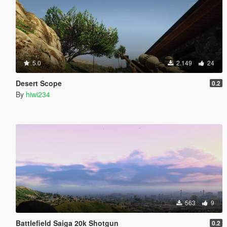
5.0
2.149
24
Desert Scope
0.2
By
hiwi234
563
9
Battlefield Saiga 20k Shotgun
0.2