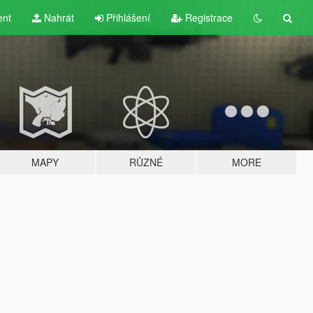
ent
Nahrát
Přihlášení
Registrace
MAPY
RŮZNÉ
MORE