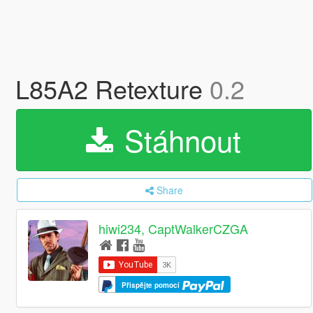
L85A2 Retexture
0.2
Stáhnout
Share
hiwi234, CaptWalkerCZGA
Přispějte pomocí