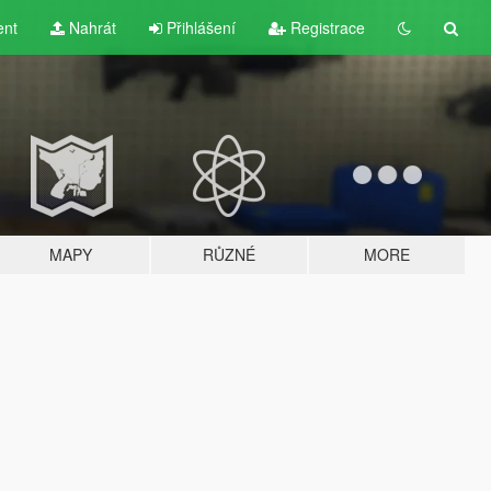
ent
Nahrát
Přihlášení
Registrace
MAPY
RŮZNÉ
MORE