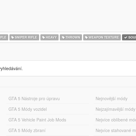
IFLE
SNIPER RIFLE
HEAVY
THROWN
WEAPON TEXTURE
SOU
yhledávání.
GTA 5 Nástroje pro úpravu
Nejnovější módy
GTA 5 Módy vozidel
Nejzajímavější módy
GTA 5 Vehicle Paint Job Mods
Nejvíce oblíbené mó
GTA 5 Módy zbraní
Nejvíce stahované 