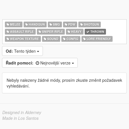
MELEE
HANDGUN
SMG
PDW
SHOTGUN
ASSAULT RIFLE
SNIPER RIFLE
HEAVY
THROWN
WEAPON TEXTURE
SOUND
CONFIG
LORE FRIENDLY
Od:
Tento týden
Řadit pomocí:
Nejnovější verze
Nebyly nalezeny žádné módy, prosím zkuste změnit požadavek
vyhledávání.
Designed in Alderney
Made in Los Santos