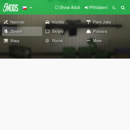
Show Adult
Přihlášení
Nástroje
Vozidla
Paint Jobs
Zbraně
Skripty
Postava
Mapy
Různé
More