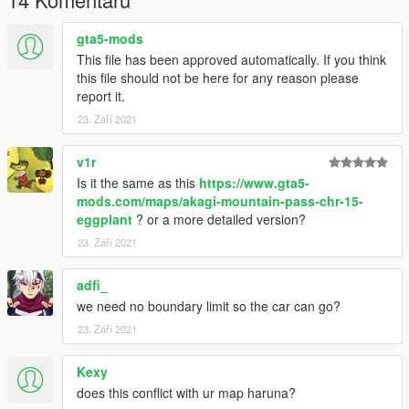
gta5-mods
This file has been approved automatically. If you think
this file should not be here for any reason please
report it.
23. Září 2021
v1r
Is it the same as this
https://www.gta5-
mods.com/maps/akagi-mountain-pass-chr-15-
eggplant
? or a more detailed version?
23. Září 2021
adfi_
we need no boundary limit so the car can go?
23. Září 2021
Kexy
does this conflict with ur map haruna?