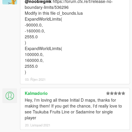
@noobiegmk
https://forum.cfx.re/t/release-no-
boundary-limits/536296
Modify in this file cl_bounds.lua
ExpandWorldLimits(
-90000.0,
-160000.0,
2555.0
)
ExpandWorldLimits(
100000.0,
160000.0,
2555.0
)
03. Říjen 2021
Kalmadorio
Hey, I'm loving all these Initial D maps, thanks for
making them! If you get the chance, I'd really love to
see Tsukuba Fruits Line or Sadamine for single
player
20. Listopad 2021