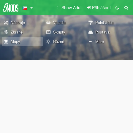
Show Adult
Přihlášení
Nástroje
Vozidla
Paint Jobs
Zbraně
Skripty
Postava
Mapy
Různé
More