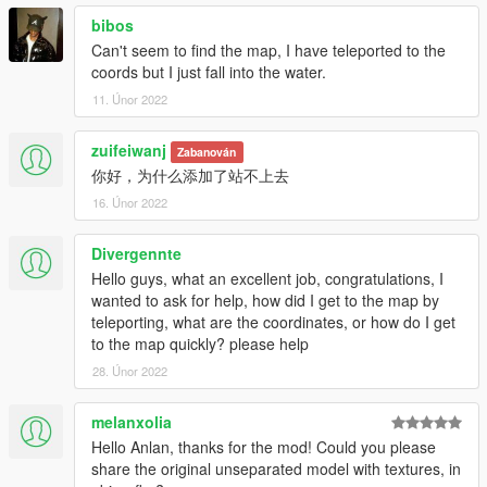
bibos
Can't seem to find the map, I have teleported to the
coords but I just fall into the water.
11. Únor 2022
zuifeiwanj
Zabanován
你好，为什么添加了站不上去
16. Únor 2022
Divergennte
Hello guys, what an excellent job, congratulations, I
wanted to ask for help, how did I get to the map by
teleporting, what are the coordinates, or how do I get
to the map quickly? please help
28. Únor 2022
melanxolia
Hello Anlan, thanks for the mod! Could you please
share the original unseparated model with textures, in