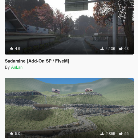
4.9
4.136
63
Sadamine [Add-On SP / FiveM]
By
AnLan
5.0
2.869
55