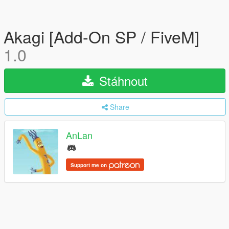
Akagi [Add-On SP / FiveM]
1.0
Stáhnout
Share
AnLan
Support me on