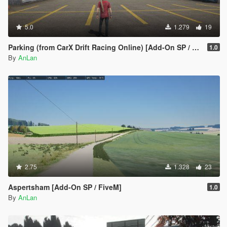
5.0
1.279
19
Parking (from CarX Drift Racing Online) [Add-On SP / FiveM]
1.0
By
AnLan
2.75
1.328
23
Aspertsham [Add-On SP / FiveM]
1.0
By
AnLan