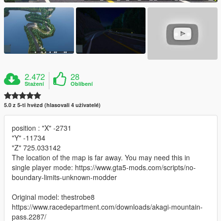
2.472
28
Stažení
Oblíbení
5.0 z 5-ti hvězd (hlasovali 4 uživatelé)
position : "X" -2731
"Y" -11734
"Z" 725.033142
The location of the map is far away. You may need this in
single player mode: https://www.gta5-mods.com/scripts/no-
boundary-limits-unknown-modder
Original model: thestrobe8
https://www.racedepartment.com/downloads/akagi-mountain-
pass.2287/