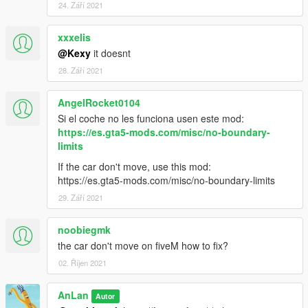
24. Září 2021
xxxelis
@Kexy
it doesnt
28. Září 2021
AngelRocket0104
Si el coche no les funciona usen este mod:
https://es.gta5-mods.com/misc/no-boundary-
limits
If the car don't move, use this mod:
https://es.gta5-mods.com/misc/no-boundary-limits
29. Září 2021
noobiegmk
the car don't move on fiveM how to fix?
02. Říjen 2021
AnLan
Autor