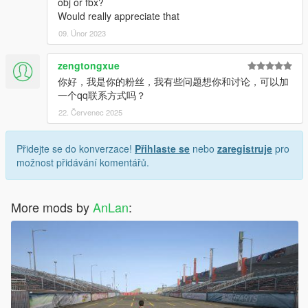
obj or fbx?
Would really appreciate that
09. Únor 2023
zengtongxue
你好，我是你的粉丝，我有些问题想你和讨论，可以加
一个qq联系方式吗？
22. Červenec 2025
Přidejte se do konverzace!
Přihlaste se
nebo
zaregistruje
pro
možnost přidávání komentářů.
More mods by
AnLan
: