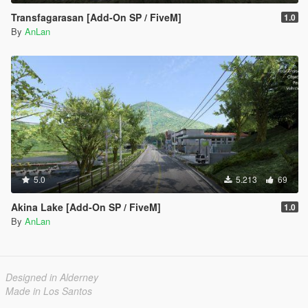
Transfagarasan [Add-On SP / FiveM]
1.0
By
AnLan
5.0
5.213
69
Akina Lake [Add-On SP / FiveM]
1.0
By
AnLan
Designed in Alderney
Made in Los Santos