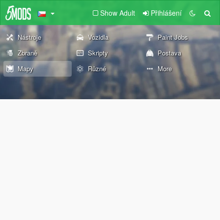
Show Adult
Přihlášení
Nástroje
Vozidla
Paint Jobs
Zbraně
Skripty
Postava
Mapy
Různé
More