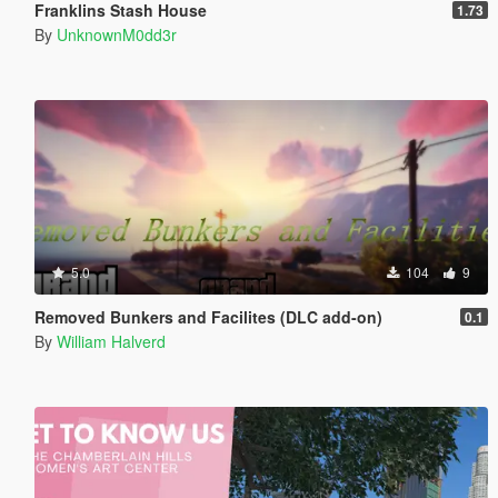
Franklins Stash House
1.73
By
UnknownM0dd3r
5.0
104
9
Removed Bunkers and Facilites (DLC add-on)
0.1
By
William Halverd