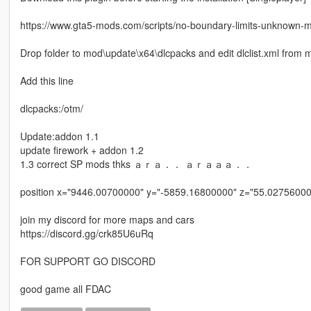
https://www.gta5-mods.com/scripts/no-boundary-limits-unknown-
Drop folder to mod\update\x64\dlcpacks and edit dlclist.xml fro
Add this line
dlcpacks:/otm/
Update:addon 1.1
update firework + addon 1.2
1.3 correct SP mods thks ａｒａ．． ａｒａａａ．．
position x="9446.00700000" y="-5859.16800000" z="55.02756000
join my discord for more maps and cars
https://discord.gg/crk85U6uRq
FOR SUPPORT GO DISCORD
good game all FDAC