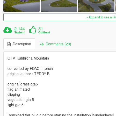
Expand to see all 
2.144
31
Stažení
Oblíbení
Description
Comments (20)
OTM Kuhhrona Mountain
converted by FDAC : french
original author : TEDDY B
original grass gta5
flag animated
clipping
vegetation gta 5
light gta 5
Download this plugin before starting the installation [Singleplayer]