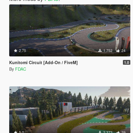
2.75
1.752
24
Kunitomi Circuit [Add-On / FiveM]
1.0
By
FDAC
5.0
2.373
29