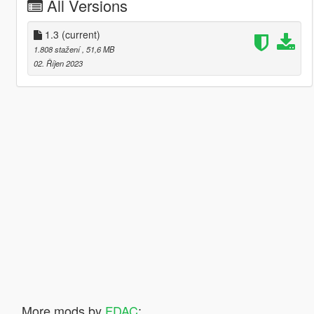
All Versions
1.3
(current)
1.808 stažení
, 51,6 MB
02. Říjen 2023
More mods by
FDAC
: