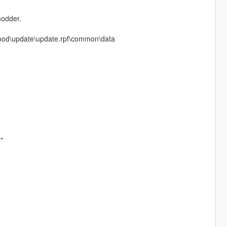
modder.
m mod\update\update.rpf\common\data
"