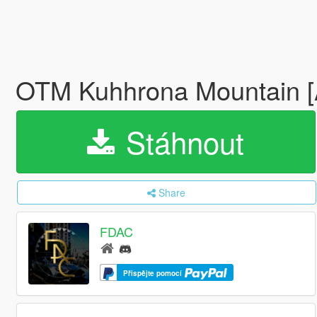
OTM Kuhhrona Mountain [
Stáhnout
Share
FDAC
Přispějte pomocí