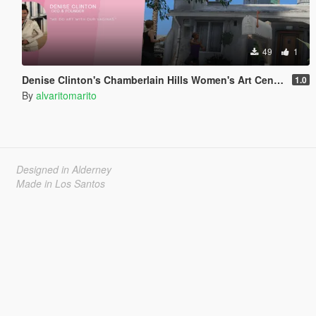
49
1
Denise Clinton's Chamberlain Hills Women's Art Center
1.0
By
alvaritomarito
Designed in Alderney
Made in Los Santos