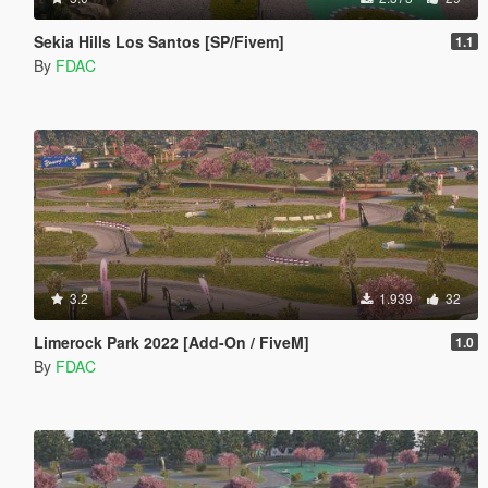
Sekia Hills Los Santos [SP/Fivem]
1.1
By
FDAC
3.2
1.939
32
Limerock Park 2022 [Add-On / FiveM]
1.0
By
FDAC