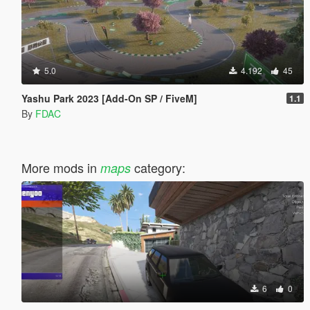
5.0
4.192
45
Yashu Park 2023 [Add-On SP / FiveM]
1.1
By
FDAC
More mods in
category:
maps
6
0