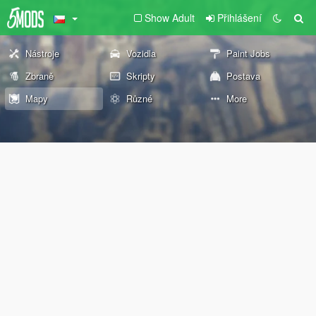
Show Adult
Přihlášení
Nástroje
Vozidla
Paint Jobs
Zbraně
Skripty
Postava
Mapy
Různé
More