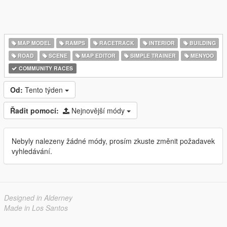
MAP MODEL
RAMPS
RACETRACK
INTERIOR
BUILDING
ROAD
SCENE
MAP EDITOR
SIMPLE TRAINER
MENYOO
COMMUNITY RACES
Od:
Tento týden
Řadit pomocí:
Nejnovější módy
Nebyly nalezeny žádné módy, prosím zkuste změnit požadavek
vyhledávání.
Designed in Alderney
Made in Los Santos