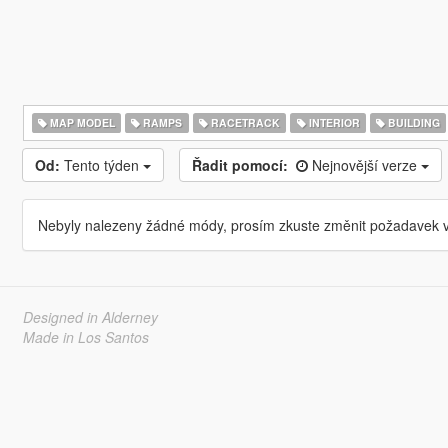
MAP MODEL
RAMPS
RACETRACK
INTERIOR
BUILDING
Od:
Tento týden
Řadit pomocí:
Nejnovější verze
Nebyly nalezeny žádné módy, prosím zkuste změnit požadavek v
Designed in Alderney
Made in Los Santos