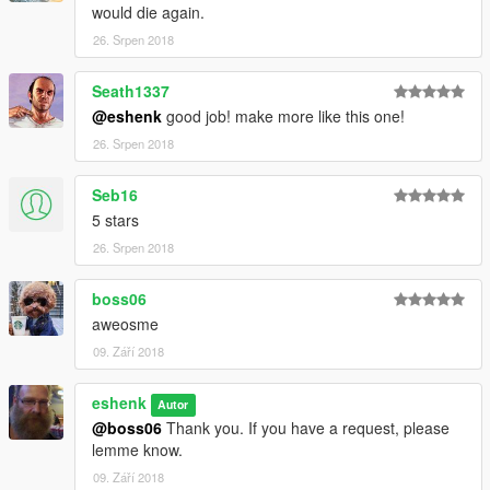
would die again.
26. Srpen 2018
Seath1337
@eshenk
good job! make more like this one!
26. Srpen 2018
Seb16
5 stars
26. Srpen 2018
boss06
aweosme
09. Září 2018
eshenk
Autor
@boss06
Thank you. If you have a request, please
lemme know.
09. Září 2018