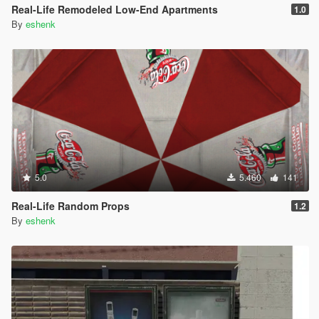
Real-Life Remodeled Low-End Apartments
1.0
By
eshenk
5.0
5.460
141
Real-Life Random Props
1.2
By
eshenk