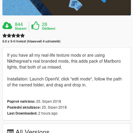
844
28
Stažení
Oblíbení
5.0 z 5-ti hvězd (hlasovali 4 uživatelé)
If you have all my real-life texture mods or are using
Nikthegreat's real branded mods, this adds pack of Marlboro
lights, that both of us missed.
Installation: Launch OpenIV, click "edit mode", follow the path
of the named folder, and drag and drop in.
25. Srpen 2018
Poprvé nahráno:
25. Srpen 2018
Poslední aktulizace:
2 hours ago
Last Downloaded:
All Versions