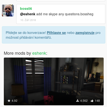
boss06
@eshenk
add me skype any questions.bossheg
10. Září 2018
Přidejte se do konverzace!
Přihlaste se
nebo
zaregistruje
pro
možnost přidávání komentářů.
More mods by
eshenk
:
4.92
4.562
148