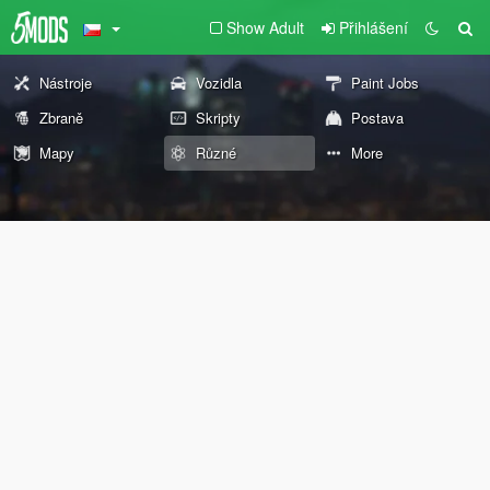
Show Adult
Přihlášení
Nástroje
Vozidla
Paint Jobs
Zbraně
Skripty
Postava
Mapy
Různé
More