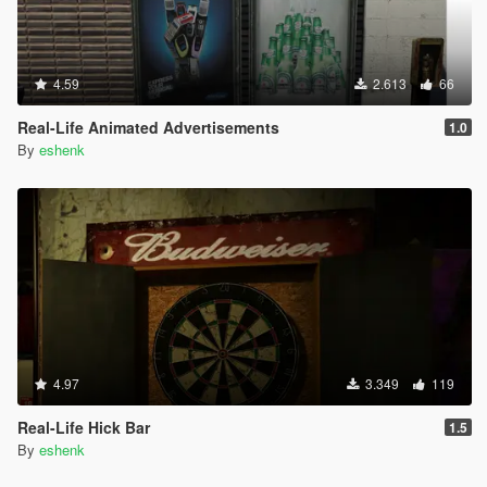
4.59
2.613
66
Real-Life Animated Advertisements
1.0
By
eshenk
4.97
3.349
119
Real-Life Hick Bar
1.5
By
eshenk