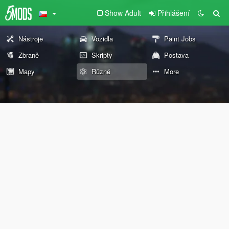
Show Adult
Přihlášení
Nástroje
Vozidla
Paint Jobs
Zbraně
Skripty
Postava
Mapy
Různé
More