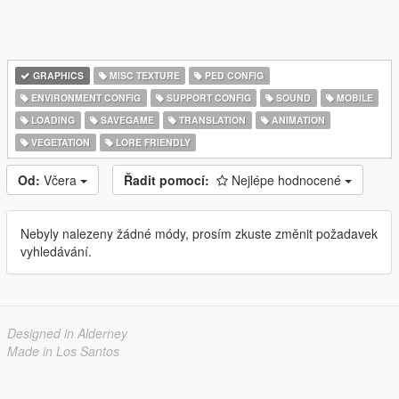
GRAPHICS
MISC TEXTURE
PED CONFIG
ENVIRONMENT CONFIG
SUPPORT CONFIG
SOUND
MOBILE
LOADING
SAVEGAME
TRANSLATION
ANIMATION
VEGETATION
LORE FRIENDLY
Od:
Včera
Řadit pomocí:
Nejlépe hodnocené
Nebyly nalezeny žádné módy, prosím zkuste změnit požadavek
vyhledávání.
Designed in Alderney
Made in Los Santos