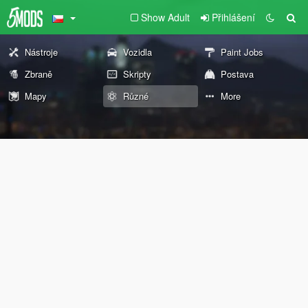
Show Adult
Přihlášení
Nástroje
Vozidla
Paint Jobs
Zbraně
Skripty
Postava
Mapy
Různé
More