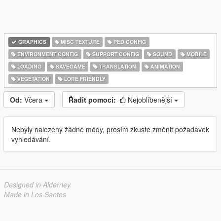
GRAPHICS
MISC TEXTURE
PED CONFIG
ENVIRONMENT CONFIG
SUPPORT CONFIG
SOUND
MOBILE
LOADING
SAVEGAME
TRANSLATION
ANIMATION
VEGETATION
LORE FRIENDLY
Od:
Včera
Řadit pomocí:
Nejoblíbenější
Nebyly nalezeny žádné módy, prosím zkuste změnit požadavek
vyhledávání.
Designed in Alderney
Made in Los Santos