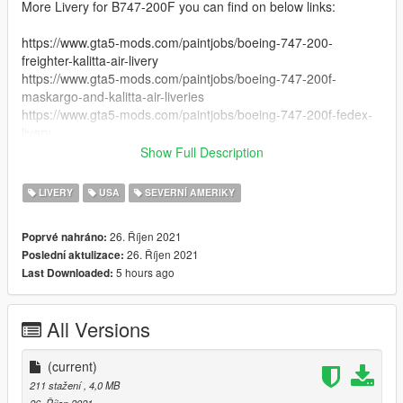
More Livery for B747-200F you can find on below links:
https://www.gta5-mods.com/paintjobs/boeing-747-200-
freighter-kalitta-air-livery
https://www.gta5-mods.com/paintjobs/boeing-747-200f-
maskargo-and-kalitta-air-liveries
https://www.gta5-mods.com/paintjobs/boeing-747-200f-fedex-
livery
https://www.gta5-mods.com/paintjobs/boeing-747-200f-
Show Full Description
gopostal-and-postop-livery
https://www.gta5-mods.com/paintjobs/boeing-747-200f-
LIVERY
USA
SEVERNÍ AMERIKY
maskargo-and-kalitta-air-liveries
https://www.gta5-mods.com/paintjobs/boeing-747-200f
26. Říjen 2021
Poprvé nahráno:
26. Říjen 2021
Poslední aktulizace:
5 hours ago
Last Downloaded:
All Versions
(current)
211 stažení
, 4,0 MB