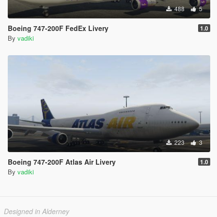
488
5
Boeing 747-200F FedEx Livery
1.0
By
vadiki
223
3
Boeing 747-200F Atlas Air Livery
1.0
By
vadiki
Designed in Alderney