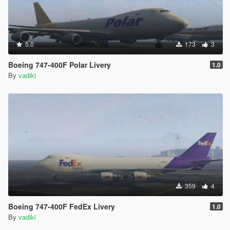
5.0
173
3
Boeing 747-400F Polar Livery
1.0
By
vadiki
359
4
Boeing 747-400F FedEx Livery
1.0
By
vadiki