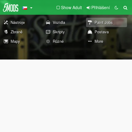
Show Adult
Přihlášení
Nástroje
Vozidla
Paint Jobs
Zbraně
Skripty
Postava
Mapy
Různé
More